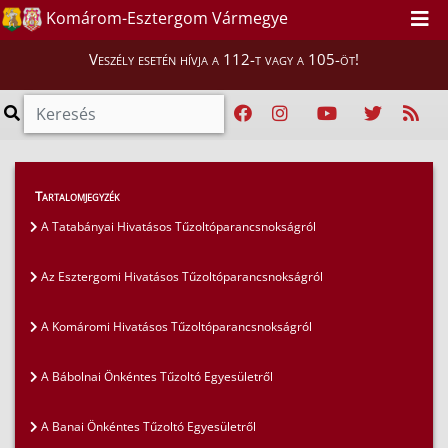
Komárom-Esztergom Vármegye
Veszély esetén hívja a 112-t vagy a 105-öt!
Magunkról
>
Tartalomjegyzék
Komárom-Esztergom vármegyében működő
A Tatabányai Hivatásos Tűzoltóparancsnokságról
tűzoltóságok bemutatkozása
>
A Dunaalmási Önkéntes Tűzoltóegyesületről
Az Esztergomi Hivatásos Tűzoltóparancsnokságról
A Komáromi Hivatásos Tűzoltóparancsnokságról
A Bábolnai Önkéntes Tűzoltó Egyesületről
A Banai Önkéntes Tűzoltó Egyesületről