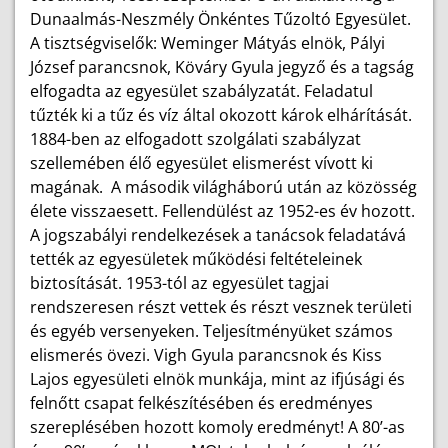
Dunaalmás-Neszmély Önkéntes Tűzoltó Egyesület.
A tisztségviselők: Weminger Mátyás elnök, Pályi
József parancsnok, Köváry Gyula jegyző és a tagság
elfogadta az egyesület szabályzatát. Feladatul
tűzték ki a tűz és víz által okozott károk elhárítását.
1884-ben az elfogadott szolgálati szabályzat
szellemében élő egyesület elismerést vívott ki
magának. A második világháború után az közösség
élete visszaesett. Fellendülést az 1952-es év hozott.
A jogszabályi rendelkezések a tanácsok feladatává
tették az egyesületek működési feltételeinek
biztosítását. 1953-tól az egyesület tagjai
rendszeresen részt vettek és részt vesznek területi
és egyéb versenyeken. Teljesítményüket számos
elismerés övezi. Vigh Gyula parancsnok és Kiss
Lajos egyesületi elnök munkája, mint az ifjúsági és
felnőtt csapat felkészítésében és eredményes
szereplésében hozott komoly eredményt! A 80’-as