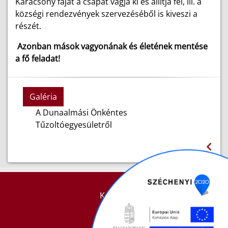
Karácsony fáját a csapat vágja ki és állítja fel, ill. a
községi rendezvények szervezéséből is kiveszi a
részét.
Azonban mások vagyonának és életének mentése
a fő feladat!
Galéria
A Dunaalmási Önkéntes
Tűzoltóegyesületről
KAPCSOLAT
IMPRESSZUM