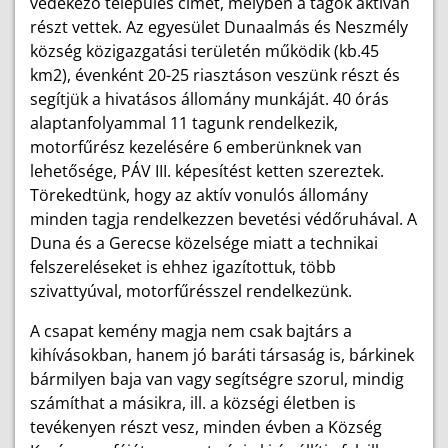
védekező település címét, melyben a tagok aktívan
részt vettek. Az egyesület Dunaalmás és Neszmély
község közigazgatási területén működik (kb.45
km2), évenként 20-25 riasztáson veszünk részt és
segítjük a hivatásos állomány munkáját. 40 órás
alaptanfolyammal 11 tagunk rendelkezik,
motorfűrész kezelésére 6 emberünknek van
lehetősége, PÁV III. képesítést ketten szereztek.
Törekedtünk, hogy az aktív vonulós állomány
minden tagja rendelkezzen bevetési védőruhával. A
Duna és a Gerecse közelsége miatt a technikai
felszereléseket is ehhez igazítottuk, több
szivattyúval, motorfűrésszel rendelkezünk.
A csapat kemény magja nem csak bajtárs a
kihívásokban, hanem jó baráti társaság is, bárkinek
bármilyen baja van vagy segítségre szorul, mindig
számíthat a másikra, ill. a községi életben is
tevékenyen részt vesz, minden évben a Község