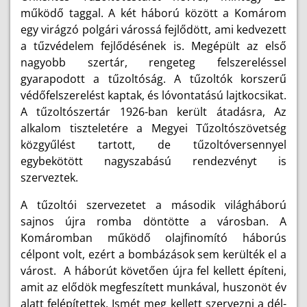
működő taggal. A két háború között a Komárom
egy virágzó polgári várossá fejlődött, ami kedvezett
a tűzvédelem fejlődésének is. Megépült az első
nagyobb szertár, rengeteg felszereléssel
gyarapodott a tűzoltóság. A tűzoltók korszerű
védőfelszerelést kaptak, és lóvontatású lajtkocsikat.
A tűzoltószertár 1926-ban került átadásra, Az
alkalom tiszteletére a Megyei Tűzoltószövetség
közgyűlést tartott, de tűzoltóversennyel
egybekötött nagyszabású rendezvényt is
szerveztek.
A tűzoltói szervezetet a második világháború
sajnos újra romba döntötte a városban. A
Komáromban működő olajfinomító háborús
célpont volt, ezért a bombázások sem kerülték el a
várost. A háborút követően újra fel kellett építeni,
amit az elődök megfeszített munkával, huszonöt év
alatt felépítettek. Ismét meg kellett szervezni a dél-