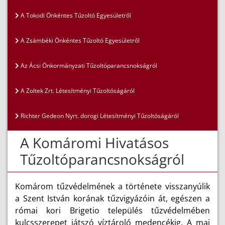
A Tokodi Önkéntes Tűzoltó Egyesületről
A Zsámbéki Önkéntes Tűzoltó Egyesületről
Az Ácsi Önkormányzati Tűzoltóparancsnokságról
A Zoltek Zrt. Létesítményi Tűzoltóságáról
Richter Gedeon Nyrt. dorogi Létesítményi Tűzoltóságáról
A Komáromi Hivatásos
Tűzoltóparancsnokságról
Komárom tűzvédelmének a története visszanyúlik
a Szent István korának tűzvigyázóin át, egészen a
római kori Brigetio település tűzvédelmében
kulcsszerepet játszó víztároló medencékig. A mai