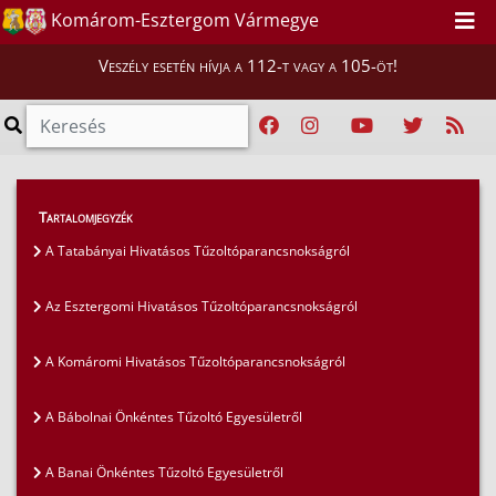
Komárom-Esztergom Vármegye
Veszély esetén hívja a 112-t vagy a 105-öt!
Magunkról
>
Tartalomjegyzék
Komárom-Esztergom vármegyében működő
A Tatabányai Hivatásos Tűzoltóparancsnokságról
tűzoltóságok bemutatkozása
>
Az Esztergomi Hivatásos Tűzoltóparancsnokságról
A Komáromi Hivatásos Tűzoltóparancsnokságról
A Komáromi Hivatásos Tűzoltóparancsnokságról
A Bábolnai Önkéntes Tűzoltó Egyesületről
A Banai Önkéntes Tűzoltó Egyesületről