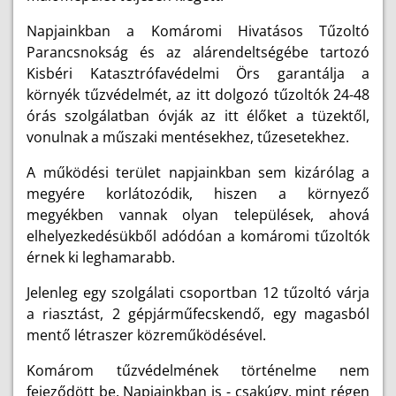
Napjainkban a Komáromi Hivatásos Tűzoltó
Parancsnokság és az alárendeltségébe tartozó
Kisbéri Katasztrófavédelmi Örs garantálja a
környék tűzvédelmét, az itt dolgozó tűzoltók 24-48
órás szolgálatban óvják az itt élőket a tüzektől,
vonulnak a műszaki mentésekhez, tűzesetekhez.
A működési terület napjainkban sem kizárólag a
megyére korlátozódik, hiszen a környező
megyékben vannak olyan települések, ahová
elhelyezkedésükből adódóan a komáromi tűzoltók
érnek ki leghamarabb.
Jelenleg egy szolgálati csoportban 12 tűzoltó várja
a riasztást, 2 gépjárműfecskendő, egy magasból
mentő létraszer közreműködésével.
Komárom tűzvédelmének történelme nem
fejeződött be. Napjainkban is - csakúgy, mint régen