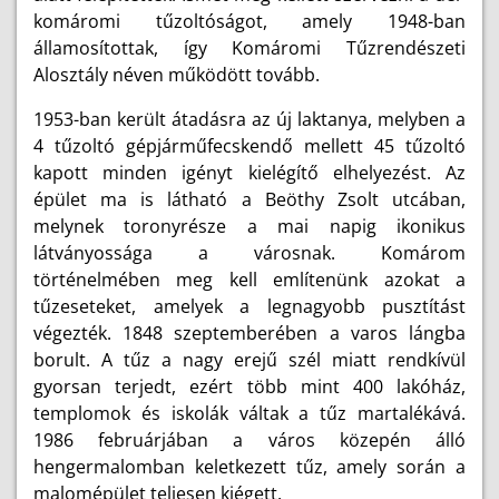
komáromi tűzoltóságot, amely 1948-ban
államosítottak, így Komáromi Tűzrendészeti
Alosztály néven működött tovább.
1953-ban került átadásra az új laktanya, melyben a
4 tűzoltó gépjárműfecskendő mellett 45 tűzoltó
kapott minden igényt kielégítő elhelyezést. Az
épület ma is látható a Beöthy Zsolt utcában,
melynek toronyrésze a mai napig ikonikus
látványossága a városnak. Komárom
történelmében meg kell említenünk azokat a
tűzeseteket, amelyek a legnagyobb pusztítást
végezték. 1848 szeptemberében a varos lángba
borult. A tűz a nagy erejű szél miatt rendkívül
gyorsan terjedt, ezért több mint 400 lakóház,
templomok és iskolák váltak a tűz martalékává.
1986 februárjában a város közepén álló
hengermalomban keletkezett tűz, amely során a
malomépület teljesen kiégett.