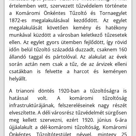
értelemben vett, szervezett tűzvédelem története
a Komáromi Önkéntes Tűzoltó és Tornaegylet
1872-es megalakulásával kezdődött. Az egylet
megalakulását követően kemény és hatékony
munkával küzdött a városban keletkező tűzesetek
ellen. Az egylet gyors ütemben fejlődött, így rövid
időn belül tűzoltó századdá duzzadt, csaknem 160
állandó taggal és pártolóval. Az alakulat az évek
során aztán nem csak a tűz, de az árvizek elleni
csatákban is felvette a harcot és keményen
helyállt.
A trianoni döntés 1920-ban a tűzoltóságra is
hatással volt. A komáromi tűzoltóság
infrastruktúrájának, felszereléseinek nagy részét
elveszítette. A déli városrész tűzvédelmét sürgősen
meg kellett szervezni, ezért 1920. június 6-ára
újjáalakult a dél-komáromi tűzoltóság, Komáromi
Önkéntes Tűzoltótestület névvel, mintegy 25