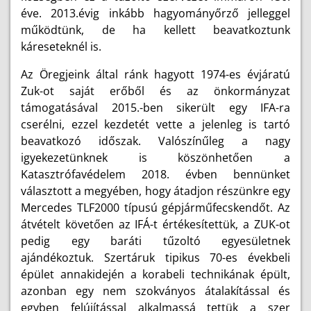
éve. 2013.évig inkább hagyományőrző jelleggel
működtünk, de ha kellett beavatkoztunk
káreseteknél is.
Az Öregjeink által ránk hagyott 1974-es évjáratú
Zuk-ot saját erőből és az önkormányzat
támogatásával 2015.-ben sikerült egy IFA-ra
cserélni, ezzel kezdetét vette a jelenleg is tartó
beavatkozó időszak. Valószínűleg a nagy
igyekezetünknek is köszönhetően a
Katasztrófavédelem 2018. évben bennünket
választott a megyében, hogy átadjon részünkre egy
Mercedes TLF2000 típusú gépjárműfecskendőt. Az
átvételt követően az IFÁ-t értékesítettük, a ZUK-ot
pedig egy baráti tűzoltó egyesületnek
ajándékoztuk. Szertáruk tipikus 70-es évekbeli
épület annakidején a korabeli technikának épült,
azonban egy nem szokványos átalakítással és
egyben felújítással alkalmassá tettük a szer