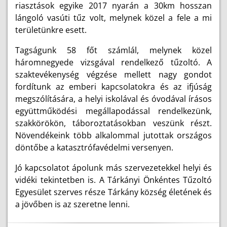
riasztások egyike 2017 nyarán a 30km hosszan
lángoló vasúti tűz volt, melynek közel a fele a mi
területünkre esett.
Tagságunk 58 főt számlál, melynek közel
háromnegyede vizsgával rendelkező tűzoltó. A
szaktevékenység végzése mellett nagy gondot
fordítunk az emberi kapcsolatokra és az ifjúság
megszólítására, a helyi iskolával és óvodával írásos
együttműködési megállapodással rendelkezünk,
szakkörökön, táboroztatásokban veszünk részt.
Növendékeink több alkalommal jutottak országos
döntőbe a katasztrófavédelmi versenyen.
Jó kapcsolatot ápolunk más szervezetekkel helyi és
vidéki tekintetben is. A Tárkányi Önkéntes Tűzoltó
Egyesület szerves része Tárkány község életének és
a jövőben is az szeretne lenni.