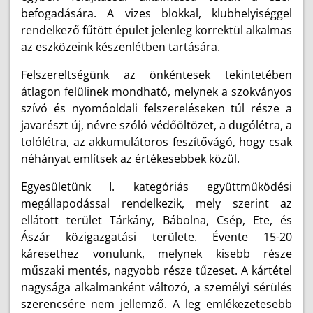
befogadására. A vizes blokkal, klubhelyiséggel
rendelkező fűtött épület jelenleg korrektül alkalmas
az eszközeink készenlétben tartására.
Felszereltségünk az önkéntesek tekintetében
átlagon felülinek mondható, melynek a szokványos
szívó és nyomóoldali felszereléseken túl része a
javarészt új, névre szóló védőöltözet, a dugólétra, a
tolólétra, az akkumulátoros feszítővágó, hogy csak
néhányat említsek az értékesebbek közül.
Egyesületünk I. kategóriás együttműködési
megállapodással rendelkezik, mely szerint az
ellátott terület Tárkány, Bábolna, Csép, Ete, és
Ászár közigazgatási területe. Évente 15-20
káresethez vonulunk, melynek kisebb része
műszaki mentés, nagyobb része tűzeset. A kártétel
nagysága alkalmanként változó, a személyi sérülés
szerencsére nem jellemző. A leg emlékezetesebb