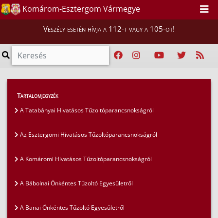
Komárom-Esztergom Vármegye
Veszély esetén hívja a 112-t vagy a 105-öt!
Magunkról
>
Tartalomjegyzék
Komárom-Esztergom vármegyében működő
A Tatabányai Hivatásos Tűzoltóparancsnokságról
tűzoltóságok bemutatkozása
>
A Tárkányi Önkéntes Tűzoltóegyesületről
Az Esztergomi Hivatásos Tűzoltóparancsnokságról
A Komáromi Hivatásos Tűzoltóparancsnokságról
A Bábolnai Önkéntes Tűzoltó Egyesületről
A Banai Önkéntes Tűzoltó Egyesületről