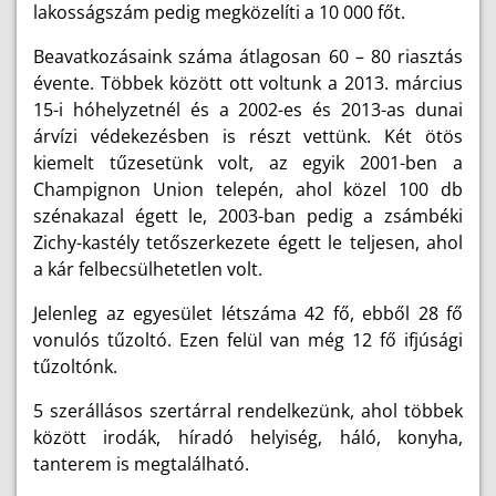
lakosságszám pedig megközelíti a 10 000 főt.
Beavatkozásaink száma átlagosan 60 – 80 riasztás
évente. Többek között ott voltunk a 2013. március
15-i hóhelyzetnél és a 2002-es és 2013-as dunai
árvízi védekezésben is részt vettünk. Két ötös
kiemelt tűzesetünk volt, az egyik 2001-ben a
Champignon Union telepén, ahol közel 100 db
szénakazal égett le, 2003-ban pedig a zsámbéki
Zichy-kastély tetőszerkezete égett le teljesen, ahol
a kár felbecsülhetetlen volt.
Jelenleg az egyesület létszáma 42 fő, ebből 28 fő
vonulós tűzoltó. Ezen felül van még 12 fő ifjúsági
tűzoltónk.
5 szerállásos szertárral rendelkezünk, ahol többek
között irodák, híradó helyiség, háló, konyha,
tanterem is megtalálható.