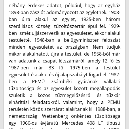
néhány érdekes adatot, például, hogy az egyház
1898-ban zászlót adományozott az egyletnek. 1908-
ban újra alakul az egylet, 1925-ben három
szerállásos községi tűzoltószertár épül fel. 1929-
ben ismét ujjászervezik az egyesületet, ekkor alakul
testületté. 1948-ban a belügyminiszter feloszlat
minden egyesületet az országban. Nem tudjuk
mikor alakulhatott újra a testület, de 1958-ból már
van adatunk a csapat létszámáról, amely 12 fő és
1967-ben már 33 fő. 1975-ben a testület
egyesületté alakul és új alapszabályt fogad el. 1982-
ben a PEMÜ zsámbéki gyárának vállalati
tűzoltósága és az egyesület között megállapodás
születik a közös tűzmegelőzésről és tűzkár
elhárítási feladatokról, valamint, hogy a PEMÜ
területén közös szertárat alakítanak ki. 1988-ban, a
németországi Wettenberg önkéntes tűzoltósága
egy 1966-os évjáratú Mercedes 408 LF típusú