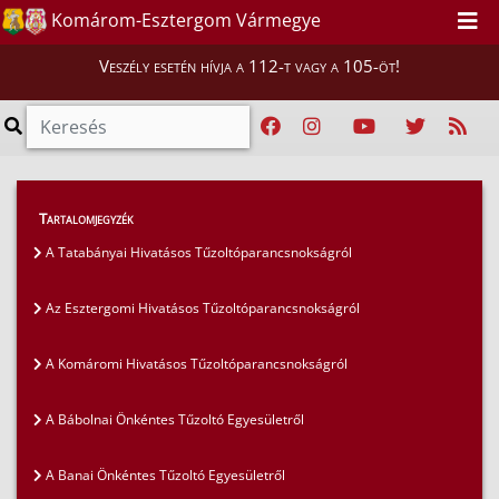
Komárom-Esztergom Vármegye
Veszély esetén hívja a 112-t vagy a 105-öt!
Magunkról
>
Tartalomjegyzék
Komárom-Esztergom vármegyében működő
A Tatabányai Hivatásos Tűzoltóparancsnokságról
tűzoltóságok bemutatkozása
>
A Zsámbéki Önkéntes Tűzoltó Egyesületről
Az Esztergomi Hivatásos Tűzoltóparancsnokságról
A Komáromi Hivatásos Tűzoltóparancsnokságról
A Bábolnai Önkéntes Tűzoltó Egyesületről
A Banai Önkéntes Tűzoltó Egyesületről