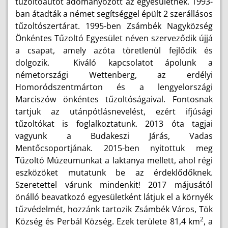
tűzoltóautót adományozott az egyesületnek. 1993-
ban átadták a német segítséggel épült 2 szerállásos
tűzoltószertárat. 1995-ben Zsámbék Nagyközség
Önkéntes Tűzoltó Egyesület néven szerveződik újjá
a csapat, amely azóta töretlenül fejlődik és
dolgozik. Kiváló kapcsolatot ápolunk a
németországi Wettenberg, az erdélyi
Homoródszentmárton és a lengyelországi
Marciszów önkéntes tűzoltóságaival. Fontosnak
tartjuk az utánpótlásnevelést, ezért ifjúsági
tűzoltókat is foglalkoztatunk. 2013 óta tagjai
vagyunk a Budakeszi Járás, Vadas
Mentőcsoportjának. 2015-ben nyitottuk meg
Tűzoltó Múzeumunkat a laktanya mellett, ahol régi
eszközöket mutatunk be az érdeklődőknek.
Szeretettel várunk mindenkit! 2017 májusától
önálló beavatkozó egyesületként látjuk el a környék
tűzvédelmét, hozzánk tartozik Zsámbék Város, Tök
2
Község és Perbál Község. Ezek területe 81,4 km
, a