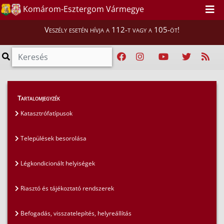
Komárom-Esztergom Vármegye
Veszély esetén hívja a 112-t vagy a 105-öt!
Lakosság
>
Lakosságvédelem
Tartalomjegyzék
Katasztrófatípusok
Települések besorolása
Légkondicionált helyiségek
Riasztó és tájékoztató rendszerek
Befogadás, visszatelepítés, helyreállítás