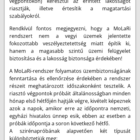
végpontokon) keresztül az érintett lakosságot
riasztják, illetve értesítik a magatartási
szabályokról.
Rendkívül fontos megjegyezni, hogy a MoLaRi
rendszert nem a vegyi üzemek jelentette
fokozottabb veszélyeztetettség miatt építik ki,
hanem a magasabb szintű üzemi felügyelet
biztosítása és a lakosság biztonsága érdekében!
A MoLaRi-rendszer folyamatos üzembiztonságának
fenntartása és ellenőrzése érdekében a rendszer
részeit meghatározott időszakonként tesztelik. A
riasztó végpontok próbáit általánosságban minden
hónap első hétfőjén hajtják végre, kivételt képeznek
azok a napok, amikor erre az időpontra nemzeti,
egyházi hivatalos ünnep esik, ebben az esetben a
próbák időpontja a soron következő hétfő.
A szirénapróbának alapvetően két típusát
különböztetjük meg: