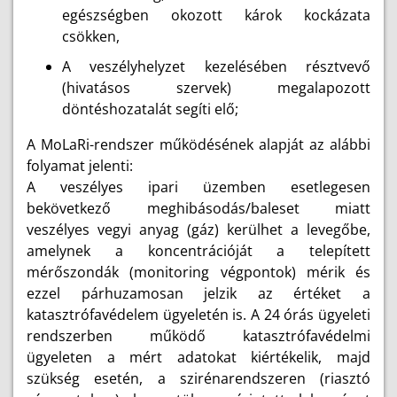
egészségben okozott károk kockázata
csökken,
A veszélyhelyzet kezelésében résztvevő
(hivatásos szervek) megalapozott
döntéshozatalát segíti elő;
A MoLaRi-rendszer működésének alapját az alábbi
folyamat jelenti:
A veszélyes ipari üzemben esetlegesen
bekövetkező meghibásodás/baleset miatt
veszélyes vegyi anyag (gáz) kerülhet a levegőbe,
amelynek a koncentrációját a telepített
mérőszondák (monitoring végpontok) mérik és
ezzel párhuzamosan jelzik az értéket a
katasztrófavédelem ügyeletén is. A 24 órás ügyeleti
rendszerben működő katasztrófavédelmi
ügyeleten a mért adatokat kiértékelik, majd
szükség esetén, a szirénarendszeren (riasztó