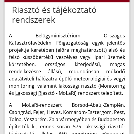
Riasztó és tájékoztató
rendszerek
A Belügyminisztérium Országos
Katasztrófavédelmi Főigazgatóság egyik jelentős
projektje keretében (előre meghatározott) alsó és
felső küszöbértékű veszélyes vegyi ipari üzemek
körzetében, országos kiterjedésű, magas
rendelkezésre állású, redundánsan működő
adatátviteli hálózatra épülő meteorológiai és vegyi
monitoring, valamint lakossági riasztó (
Mo
nitoring
és
La
kossági
Ri
asztó - MoLaRi) rendszert telepített.
A MoLaRi-rendszert Borsod-Abaúj-Zemplén,
Csongrád, Fejér, Heves, Komárom-Esztergom, Pest,
Tolna, Veszprém, Zala vármegyében és Budapesten
építették ki, ennek során 576 lakossági riasztó-
tájékoztató, illetve 360 monitoring végpontot