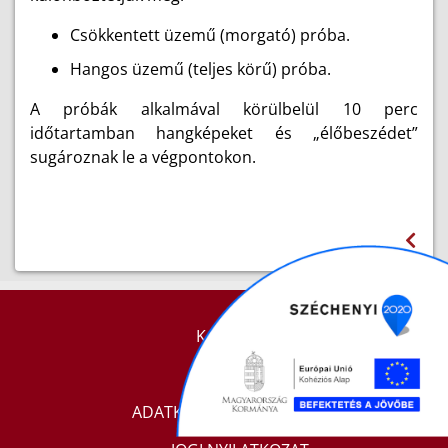
Csökkentett üzemű (morgató) próba.
Hangos üzemű (teljes körű) próba.
A próbák alkalmával körülbelül 10 perc
időtartamban hangképeket és „élőbeszédet”
sugároznak le a végpontokon.
KAPCSOLAT
IMPRESSZUM
ADATKEZELÉSI TÁJÉKOZTATÓ