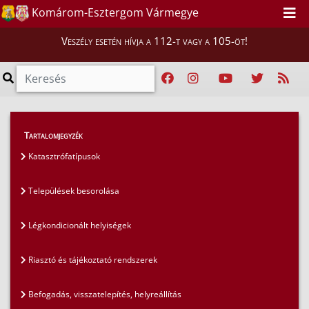
Komárom-Esztergom Vármegye
Veszély esetén hívja a 112-t vagy a 105-öt!
Lakosság
>
Lakosságvédelem
>
Tartalomjegyzék
Riasztó és tájékoztató rendszerek
Katasztrófatípusok
Települések besorolása
Légkondicionált helyiségek
Riasztó és tájékoztató rendszerek
Befogadás, visszatelepítés, helyreállítás