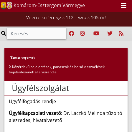
Komárom-Esztergom Vármegye
Veszély esetén hívja a 112-t vagy a 105-öt!
Magunkról
>
Ügyfélszolgálat
Tartalomjegyzék
Közérdekű bejelentések, panaszok és belső visszaélések
bejelentésének eljárásrendje
Ügyfélszolgálat
Ügyfélfogadás rendje
Ügyfélkapcsolati vezető
: Dr. Laczkó Melinda tűzoltó
alezredes, hivatalvezető