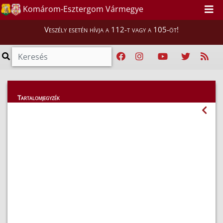
Komárom-Esztergom Vármegye
Veszély esetén hívja a 112-t vagy a 105-öt!
Közérdekű adatok
Tartalomjegyzék