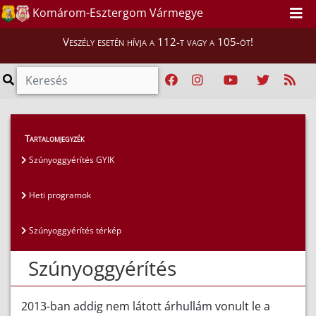
Komárom-Esztergom Vármegye
Veszély esetén hívja a 112-t vagy a 105-öt!
Lakosság
>
Szúnyoggyérítés
Tartalomjegyzék
Szúnyoggyérítés GYIK
Heti programok
Szúnyoggyérítés térkép
Szúnyoggyérítés
2013-ban addig nem látott árhullám vonult le a