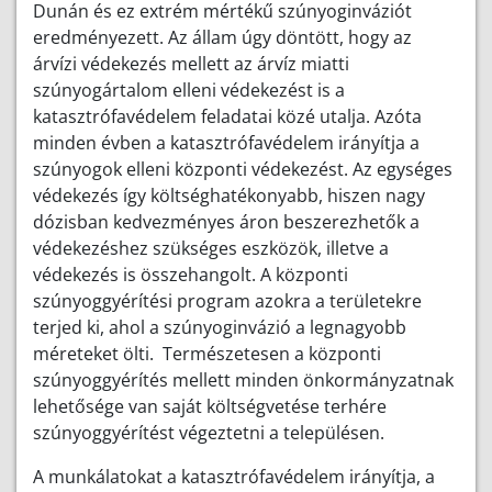
Dunán és ez extrém mértékű szúnyoginváziót
eredményezett. Az állam úgy döntött, hogy az
árvízi védekezés mellett az árvíz miatti
szúnyogártalom elleni védekezést is a
katasztrófavédelem feladatai közé utalja. Azóta
minden évben a katasztrófavédelem irányítja a
szúnyogok elleni központi védekezést. Az egységes
védekezés így költséghatékonyabb, hiszen nagy
dózisban kedvezményes áron beszerezhetők a
védekezéshez szükséges eszközök, illetve a
védekezés is összehangolt. A központi
szúnyoggyérítési program azokra a területekre
terjed ki, ahol a szúnyoginvázió a legnagyobb
méreteket ölti. Természetesen a központi
szúnyoggyérítés mellett minden önkormányzatnak
lehetősége van saját költségvetése terhére
szúnyoggyérítést végeztetni a településen.
A munkálatokat a katasztrófavédelem irányítja, a