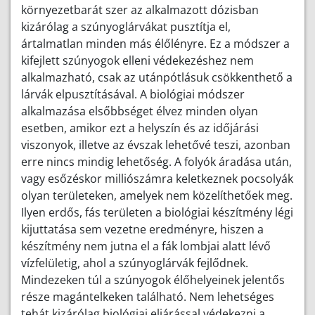
környezetbarát szer az alkalmazott dózisban
kizárólag a szúnyoglárvákat pusztítja el,
ártalmatlan minden más élőlényre. Ez a módszer a
kifejlett szúnyogok elleni védekezéshez nem
alkalmazható, csak az utánpótlásuk csökkenthető a
lárvák elpusztításával. A biológiai módszer
alkalmazása elsőbbséget élvez minden olyan
esetben, amikor ezt a helyszín és az időjárási
viszonyok, illetve az évszak lehetővé teszi, azonban
erre nincs mindig lehetőség. A folyók áradása után,
vagy esőzéskor milliószámra keletkeznek pocsolyák
olyan területeken, amelyek nem közelíthetőek meg.
Ilyen erdős, fás területen a biológiai készítmény légi
kijuttatása sem vezetne eredményre, hiszen a
készítmény nem jutna el a fák lombjai alatt lévő
vízfelületig, ahol a szúnyoglárvák fejlődnek.
Mindezeken túl a szúnyogok élőhelyeinek jelentős
része magántelkeken található. Nem lehetséges
tehát kizárólag biológiai eljárással védekezni a