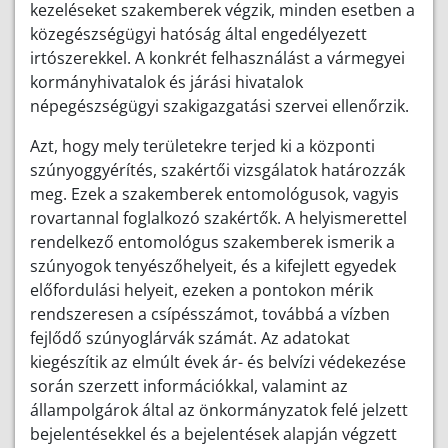
kezeléseket szakemberek végzik, minden esetben a
közegészségügyi hatóság által engedélyezett
irtószerekkel. A konkrét felhasználást a vármegyei
kormányhivatalok és járási hivatalok
népegészségügyi szakigazgatási szervei ellenőrzik.
Azt, hogy mely területekre terjed ki a központi
szúnyoggyérítés, szakértői vizsgálatok határozzák
meg. Ezek a szakemberek entomológusok, vagyis
rovartannal foglalkozó szakértők. A helyismerettel
rendelkező entomológus szakemberek ismerik a
szúnyogok tenyészőhelyeit, és a kifejlett egyedek
előfordulási helyeit, ezeken a pontokon mérik
rendszeresen a csípésszámot, továbbá a vízben
fejlődő szúnyoglárvák számát. Az adatokat
kiegészítik az elmúlt évek ár- és belvízi védekezése
során szerzett információkkal, valamint az
állampolgárok által az önkormányzatok felé jelzett
bejelentésekkel és a bejelentések alapján végzett