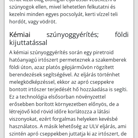
szúnyogok ellen, mivel lehetetlen felkutatni és
kezelni minden egyes pocsolyát, kerti vízzel teli
hordót, vagy vödröt.
Kémiai
szúnyoggyérítés; földi
kijuttatással
A kémiai szúnyoggyérítés során egy piretroid
hatóanyagú irtószert permeteznek a szakemberek
földi úton, azaz platós gépjárművön rögzített
berendezések segítségével. Az eljárás történhet
melegködképzéssel, ekkor az apró cseppekre
bontott irtószer terjedését hő hozzáadása is segíti.
Ez a technológia elsősorban növényzettel
erősebben borított környezetben előnyös, de a
létrejövő köd rövid időre korlátozza a látási
viszonyokat, ezért forgalmas helyeken kevésbé
használatos. A másik lehetőség az ULV eljárás, ami
szintén apró cseppekben juttatja ki az irtószert, de