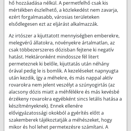
hő hozzáadása nélkül. A permetfelhő csak kis
mértékben észlelhető, a közlekedést nem zavarja,
ezért forgalmasabb, városias területeken
elsődlegesen ezt az eljárást alkalmazzák.
Az irtószer a kijuttatott mennyiségben emberekre,
melegvérű állatokra, növényekre ártalmatlan, az
csak többezerszeres dózisban fejtene ki negatív
hatást. Hektáronként mindössze fél litert
permeteznek ki belőle, kijuttatás után néhány
órával pedig le is bomlik. A kezeléseket napnyugta
után kezdik, így a méhekre, és más nappal aktív
rovarokra nem jelent veszélyt a szúnyogirtás (az
alacsony dózis miatt a méhfélékre és más kevésbé
érzékeny rovarokra egyébként sincs letális hatása a
készítményeknek). Ennek ellenére
elővigyázatossági okokból a gyérítés előtt a
szakemberek tájékoztatják a méhészeket, hogy
mikor és hol lehet permetezésre számítani. A