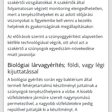
szakértői vizsgálatokkal. A szakértők által
folyamatosan végzett monitoring elengedhetetlen,
mert a tenyészőhelyeket és az adott időjárási
viszonyokat is figyelembe kell venni a kezelés
helyének és gyakoriságának megállapításakor.
Az előírások szerint a szúnyoggyérítést alapvetően
kétféle technológiával végzik, ott ahol azt a
szakértő a szúnyogok egyedszám-növekedése
miatt javasolja:
Biológiai lárvagyérítés
; földi, vagy légi
kijuttatással
A biológiai gyérítés során egy baktérium által
termelt fehérjetartalmú készítményt juttatnak a
szúnyogok tenyészőhelyeire a vízbe. A kisebb
vízfelületekre járműre szerelt nagynyomású
permetezővel, a nagyobb vízfelületekre pedig
repülővel juttatják ki a készítményt. A