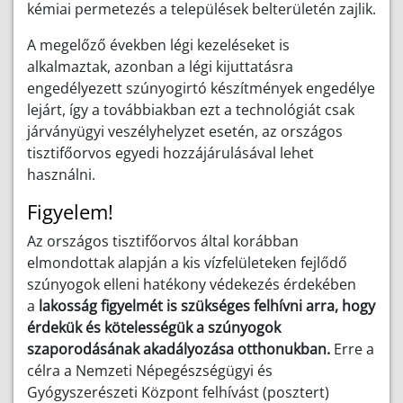
kémiai permetezés a települések belterületén zajlik.
A megelőző években légi kezeléseket is
alkalmaztak, azonban a légi kijuttatásra
engedélyezett szúnyogirtó készítmények engedélye
lejárt, így a továbbiakban ezt a technológiát csak
járványügyi veszélyhelyzet esetén, az országos
tisztifőorvos egyedi hozzájárulásával lehet
használni.
Figyelem!
Az országos tisztifőorvos által korábban
elmondottak alapján a kis vízfelületeken fejlődő
szúnyogok elleni hatékony védekezés érdekében
a
lakosság figyelmét is szükséges felhívni arra, hogy
érdekük és kötelességük a szúnyogok
szaporodásának akadályozása otthonukban.
Erre a
célra a Nemzeti Népegészségügyi és
Gyógyszerészeti Központ felhívást (posztert)