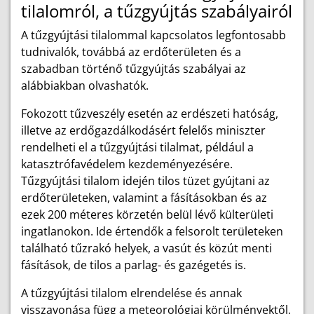
tilalomról, a tűzgyújtás szabályairól
A tűzgyújtási tilalommal kapcsolatos legfontosabb
tudnivalók, továbbá az erdőterületen és a
szabadban történő tűzgyújtás szabályai az
alábbiakban olvashatók.
Fokozott tűzveszély esetén az erdészeti hatóság,
illetve az erdőgazdálkodásért felelős miniszter
rendelheti el a tűzgyújtási tilalmat, például a
katasztrófavédelem kezdeményezésére.
Tűzgyújtási tilalom idején tilos tüzet gyújtani az
erdőterületeken, valamint a fásításokban és az
ezek 200 méteres körzetén belül lévő külterületi
ingatlanokon. Ide értendők a felsorolt területeken
található tűzrakó helyek, a vasút és közút menti
fásítások, de tilos a parlag- és gazégetés is.
A tűzgyújtási tilalom elrendelése és annak
visszavonása függ a meteorológiai körülményektől,