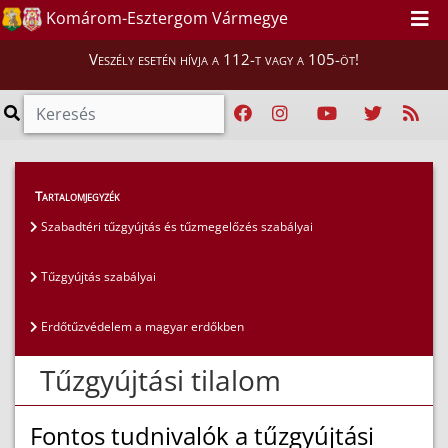
Komárom-Esztergom Vármegye
Veszély esetén hívja a 112-t vagy a 105-öt!
Lakosság
>
Szabadtéri égetés szabályai
Tartalomjegyzék
Szabadtéri tűzgyújtás és tűzmegelőzés szabályai
Tűzgyújtás szabályai
Erdőtűzvédelem a magyar erdőkben
Tűzgyújtási tilalom
Fontos tudnivalók a tűzgyújtási