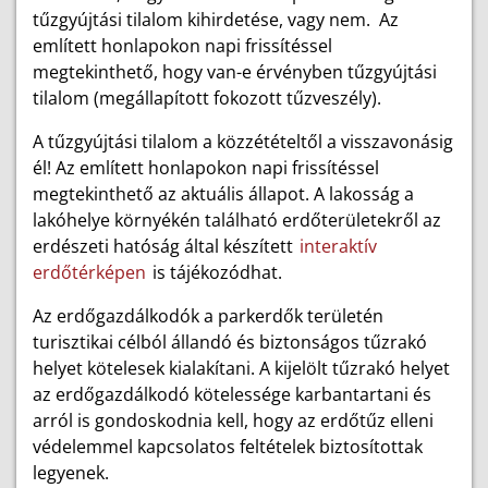
tűzgyújtási tilalom kihirdetése, vagy nem. Az
említett honlapokon napi frissítéssel
megtekinthető, hogy van-e érvényben tűzgyújtási
tilalom (megállapított fokozott tűzveszély).
A tűzgyújtási tilalom a közzétételtől a visszavonásig
él! Az említett honlapokon napi frissítéssel
megtekinthető az aktuális állapot. A lakosság a
lakóhelye környékén található erdőterületekről az
erdészeti hatóság által készített
interaktív
erdőtérképen
is tájékozódhat.
Az erdőgazdálkodók a parkerdők területén
turisztikai célból állandó és biztonságos tűzrakó
helyet kötelesek kialakítani. A kijelölt tűzrakó helyet
az erdőgazdálkodó kötelessége karbantartani és
arról is gondoskodnia kell, hogy az erdőtűz elleni
védelemmel kapcsolatos feltételek biztosítottak
legyenek.