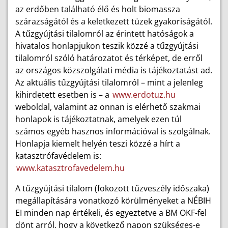
az erdőben található élő és holt biomassza
szárazságától és a keletkezett tüzek gyakoriságától.
A tűzgyújtási tilalomról az érintett hatóságok a
hivatalos honlapjukon teszik közzé a tűzgyújtási
tilalomról szóló határozatot és térképet, de erről
az országos közszolgálati média is tájékoztatást ad.
Az aktuális tűzgyújtási tilalomról – mint a jelenleg
kihirdetett esetben is – a
www.erdotuz.hu
weboldal, valamint az onnan is elérhető szakmai
honlapok is tájékoztatnak, amelyek ezen túl
számos egyéb hasznos információval is szolgálnak.
Honlapja kiemelt helyén teszi közzé a hírt a
katasztrófavédelem is:
www.katasztrofavedelem.hu
A tűzgyújtási tilalom (fokozott tűzveszély időszaka)
megállapítására vonatkozó körülményeket a NÉBIH
EI minden nap értékeli, és egyeztetve a BM OKF-fel
dönt arról, hogy a következő napon szükséges-e