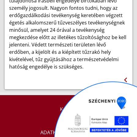
tulajdonosa írásbeli engedélye birtokában lévő
személy jogosult. Nagyon fontos tudni, hogy az
erdőgazdálkodási tevékenység keretében végzett
égetés alkalomszerű tűzveszélyes tevékenységnek
minősül, amelyet 24 órával a tevékenység
megkezdése előtt az illetékes tűzoltósághoz be kell
jelenteni. Védett természeti területen lévő
erdőben, a kijelölt és a kiépített tűzrakó hely
kivételével, tűz gyújtásához a természetvédelmi
hatóság engedélye is szükséges.
KAPCSOLAT
IMPRESSZUM
ADATKEZELÉSI TÁJÉKOZTATÓ