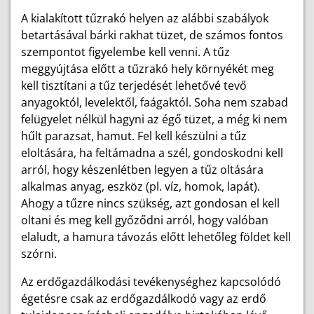
A kialakított tűzrakó helyen az alábbi szabályok
betartásával bárki rakhat tüzet, de számos fontos
szempontot figyelembe kell venni. A tűz
meggyújtása előtt a tűzrakó hely környékét meg
kell tisztítani a tűz terjedését lehetővé tevő
anyagoktól, levelektől, faágaktól. Soha nem szabad
felügyelet nélkül hagyni az égő tüzet, a még ki nem
hűlt parazsat, hamut. Fel kell készülni a tűz
eloltására, ha feltámadna a szél, gondoskodni kell
arról, hogy készenlétben legyen a tűz oltására
alkalmas anyag, eszköz (pl. víz, homok, lapát).
Ahogy a tűzre nincs szükség, azt gondosan el kell
oltani és meg kell győződni arról, hogy valóban
elaludt, a hamura távozás előtt lehetőleg földet kell
szórni.
Az erdőgazdálkodási tevékenységhez kapcsolódó
égetésre csak az erdőgazdálkodó vagy az erdő