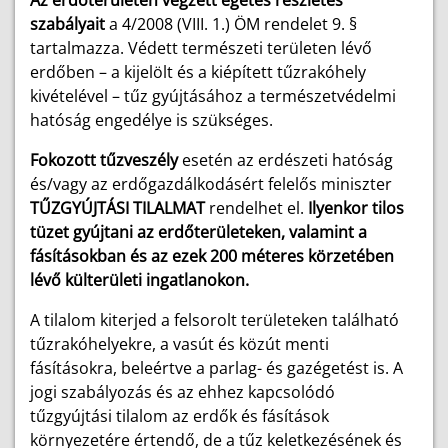
Az erdőterületen végzett égetés részletes
szabályait
a 4/2008 (VIII. 1.) ÖM rendelet 9. §
tartalmazza. Védett természeti területen lévő
erdőben – a kijelölt és a kiépített tűzrakóhely
kivételével – tűz gyújtásához a természetvédelmi
hatóság engedélye is szükséges.
Fokozott tűzveszély
esetén az erdészeti hatóság
és/vagy az erdőgazdálkodásért felelős miniszter
TŰZGYÚJTÁSI TILALMAT
rendelhet el.
Ilyenkor tilos
tüzet gyújtani az erdőterületeken, valamint a
fásításokban és az ezek 200 méteres körzetében
lévő külterületi ingatlanokon.
A tilalom kiterjed a felsorolt területeken található
tűzrakóhelyekre, a vasút és közút menti
fásításokra, beleértve a parlag- és gazégetést is. A
jogi szabályozás és az ehhez kapcsolódó
tűzgyújtási tilalom az erdők és fásítások
környezetére értendő, de a tűz keletkezésének és