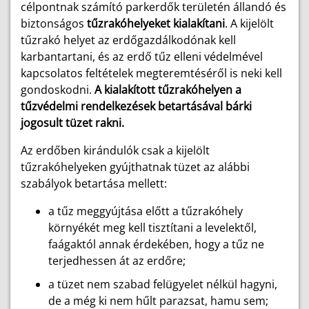
célpontnak számító parkerdők területén állandó és
biztonságos
tűzrakóhelyeket kialakítani
. A kijelölt
tűzrakó helyet az erdőgazdálkodónak kell
karbantartani, és az erdő tűz elleni védelmével
kapcsolatos feltételek megteremtéséről is neki kell
gondoskodni.
A kialakított tűzrakóhelyen a
tűzvédelmi rendelkezések betartásával bárki
jogosult tüzet rakni.
Az erdőben kirándulók csak a kijelölt
tűzrakóhelyeken gyújthatnak tüzet az alábbi
szabályok betartása mellett:
a tűz meggyújtása előtt a tűzrakóhely
környékét meg kell tisztítani a levelektől,
faágaktól annak érdekében, hogy a tűz ne
terjedhessen át az erdőre;
a tüzet nem szabad felügyelet nélkül hagyni,
de a még ki nem hűlt parazsat, hamu sem;