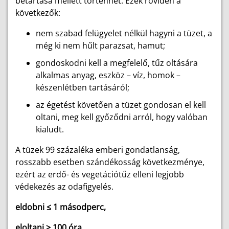
betartása mellett történhet. Ezek röviden a
következők:
nem szabad felügyelet nélkül hagyni a tüzet, a
még ki nem hűlt parazsat, hamut;
gondoskodni kell a megfelelő, tűz oltására
alkalmas anyag, eszköz – víz, homok –
készenlétben tartásáról;
az égetést követően a tüzet gondosan el kell
oltani, meg kell győződni arról, hogy valóban
kialudt.
A tüzek 99 százaléka emberi gondatlanság,
rosszabb esetben szándékosság következménye,
ezért az erdő- és vegetációtűz elleni legjobb
védekezés az odafigyelés.
eldobni ≤ 1 másodperc,
eloltani ≥ 100 óra,