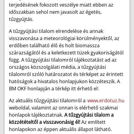
terjedésének fokozott veszélye miatt ebben az
időszakban sehol nem javasolt az égetés,
tűzgyújtás.
A tűzgyújtási tilalom elrendelése és annak
visszavonása a meteorológiai körülményektől, az
erdőben található élő és holt biomassza
szárazságától és a keletkezett tüzek gyakoriságától
függ. A tűzgyújtási tilalomról tájékoztatást ad az
országos közszolgálati média, a tűzgyújtási
tilalomról szóló határozatot és térképet az érintett
hatóságok a hivatalos honlapjukon közzéteszik. A
BM OKF honlapján a térkép itt érhető el:
Az aktuális tűzgyújtási tilalomról a
www.erdotuz.hu
weboldal, valamint az onnan is elérhető szakmai
honlapok tájékoztatnak.
A tűzgyújtási tilalom a
közzétételtől a visszavonásig él!
Az említett
honlapokon az éppen aktuális állapot látható.