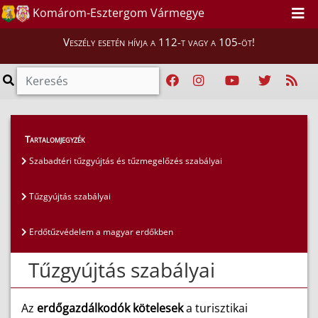
Komárom-Esztergom Vármegye
Veszély esetén hívja a 112-t vagy a 105-öt!
Lakosság
>
Szabadtéri égetés szabályai
>
Tartalomjegyzék
Tűzgyújtás szabályai
Szabadtéri tűzgyújtás és tűzmegelőzés szabályai
Tűzgyújtás szabályai
Erdőtűzvédelem a magyar erdőkben
Tűzgyújtás szabályai
Az
erdőgazdálkodók kötelesek
a turisztikai