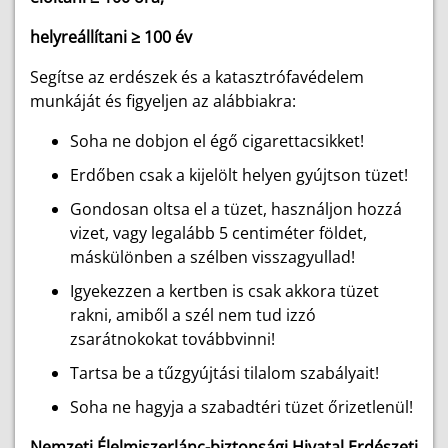
helyreállítani ≥ 100 év
Segítse az erdészek és a katasztrófavédelem
munkáját és figyeljen az alábbiakra:
Soha ne dobjon el égő cigarettacsikket!
Erdőben csak a kijelölt helyen gyújtson tüzet!
Gondosan oltsa el a tüzet, használjon hozzá
vizet, vagy legalább 5 centiméter földet,
máskülönben a szélben visszagyullad!
Igyekezzen a kertben is csak akkora tüzet
rakni, amiből a szél nem tud izzó
zsarátnokokat továbbvinni!
Tartsa be a tűzgyújtási tilalom szabályait!
Soha ne hagyja a szabadtéri tüzet őrizetlenül!
Nemzeti Élelmiszerlánc-biztonsági Hivatal Erdészeti