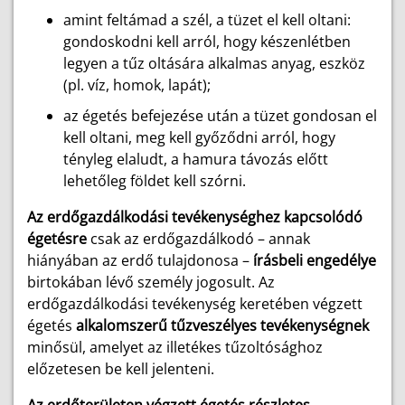
amint feltámad a szél, a tüzet el kell oltani:
gondoskodni kell arról, hogy készenlétben
legyen a tűz oltására alkalmas anyag, eszköz
(pl. víz, homok, lapát);
az égetés befejezése után a tüzet gondosan el
kell oltani, meg kell győződni arról, hogy
tényleg elaludt, a hamura távozás előtt
lehetőleg földet kell szórni.
Az erdőgazdálkodási tevékenységhez kapcsolódó
égetésre
csak az erdőgazdálkodó – annak
hiányában az erdő tulajdonosa –
írásbeli engedélye
birtokában lévő személy jogosult. Az
erdőgazdálkodási tevékenység keretében végzett
égetés
alkalomszerű tűzveszélyes tevékenységnek
minősül, amelyet az illetékes tűzoltósághoz
előzetesen be kell jelenteni.