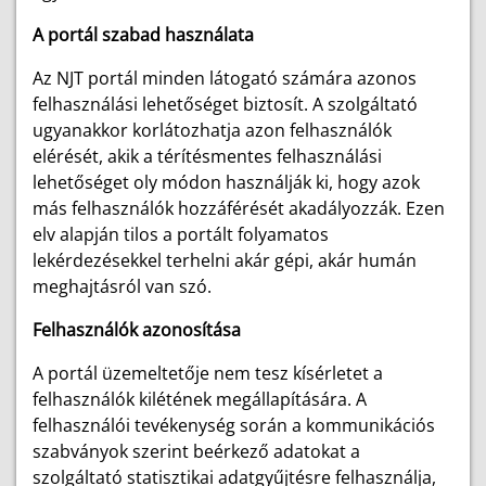
A portál szabad használata
Az NJT portál minden látogató számára azonos
felhasználási lehetőséget biztosít. A szolgáltató
ugyanakkor korlátozhatja azon felhasználók
elérését, akik a térítésmentes felhasználási
lehetőséget oly módon használják ki, hogy azok
más felhasználók hozzáférését akadályozzák. Ezen
elv alapján tilos a portált folyamatos
lekérdezésekkel terhelni akár gépi, akár humán
meghajtásról van szó.
Felhasználók azonosítása
A portál üzemeltetője nem tesz kísérletet a
felhasználók kilétének megállapítására. A
felhasználói tevékenység során a kommunikációs
szabványok szerint beérkező adatokat a
szolgáltató statisztikai adatgyűjtésre felhasználja,