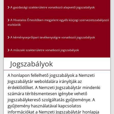
A gazdasági szakterületre vonatkozó alapvető jogszabályok
A Hivatalos Értesítőben megjelent egyéb közjogi szervezetszabályozó
eszközök
A kéményseprőipari tevékenységre vonatkozó jogszabályok
A műszaki szakterületre vonatkozó jogszabályok
Jogszabályok
A honlapon fellelhető jogszabályok a Nemzeti
Jogszabálytár weboldalára irányítják az
érdeklődőket. A Nemzeti Jogszabálytár mindenki
számára térítésmentesen igénybe vehető
jogszabálykereső szolgáltatás gyűjteménye. A
gyűjtemény használatával kapcsolatos
információkat a Nemzeti Jogszabálytár honlapja