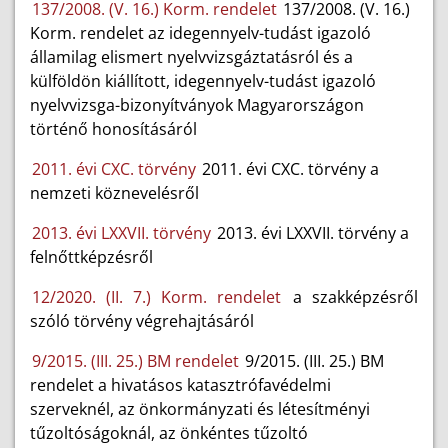
137/2008. (V. 16.) Korm. rendelet
137/2008. (V. 16.)
Korm. rendelet az idegennyelv-tudást igazoló
államilag elismert nyelvvizsgáztatásról és a
külföldön kiállított, idegennyelv-tudást igazoló
nyelvvizsga-bizonyítványok Magyarországon
történő honosításáról
2011. évi CXC. törvény
2011. évi CXC. törvény a
nemzeti köznevelésről
2013. évi LXXVII. törvény
2013. évi LXXVII. törvény a
felnőttképzésről
12/2020. (II. 7.) Korm. rendelet
a szakképzésről
szóló törvény végrehajtásáról
9/2015. (III. 25.) BM rendelet
9/2015. (III. 25.) BM
rendelet a hivatásos katasztrófavédelmi
szerveknél, az önkormányzati és létesítményi
tűzoltóságoknál, az önkéntes tűzoltó