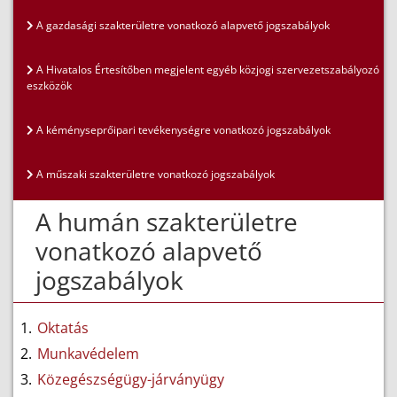
A gazdasági szakterületre vonatkozó alapvető jogszabályok
A Hivatalos Értesítőben megjelent egyéb közjogi szervezetszabályozó
eszközök
A kéményseprőipari tevékenységre vonatkozó jogszabályok
A műszaki szakterületre vonatkozó jogszabályok
A humán szakterületre
vonatkozó alapvető
jogszabályok
Oktatás
Munkavédelem
Közegészségügy-járványügy