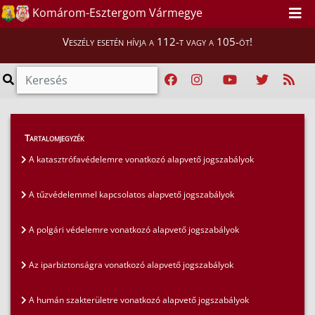
Komárom-Esztergom Vármegye
Veszély esetén hívja a 112-t vagy a 105-öt!
Szakmai tájékoztatók
>
Jogszabályok
>
Tartalomjegyzék
A humán szakterületre vonatkozó alapvető
A katasztrófavédelemre vonatkozó alapvető jogszabályok
jogszabályok
A tűzvédelemmel kapcsolatos alapvető jogszabályok
A polgári védelemre vonatkozó alapvető jogszabályok
Az iparbiztonságra vonatkozó alapvető jogszabályok
A humán szakterületre vonatkozó alapvető jogszabályok