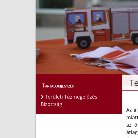
Te
Tartalomjegyzék
Területi Tűzmegelőzési
Bizottság
Az á
miatt
az ö
átla