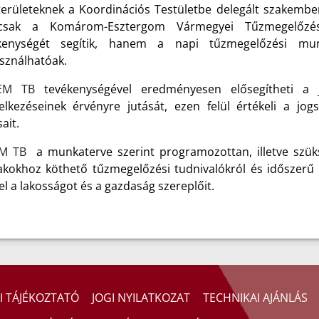
területeknek a Koordinációs Testületbe delegált szakembere
csak a Komárom-Esztergom Vármegyei Tűzmegelőzé
kenységét segítik, hanem a napi tűzmegelőzési mu
asználhatóak.
EM TB
tevékenységével eredményesen elősegítheti a
elkezéseinek érvényre jutását, ezen felül értékeli a jog
ait.
EM TB
a munkaterve szerint programozottan, illetve szüks
akokhoz köthető tűzmegelőzési tudnivalókról és időszerű 
 el a lakosságot és a gazdaság szereplőit.
I TÁJÉKOZTATÓ
JOGI NYILATKOZAT
TECHNIKAI AJÁNLÁS