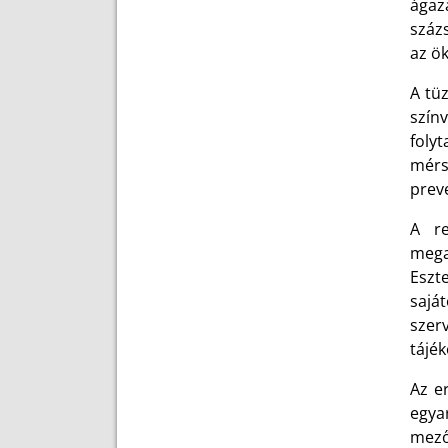
ágaz
száz
az ök
A tü
szín
foly
mérs
prev
A re
mega
Eszt
saját
szer
tájék
Az e
egya
mező