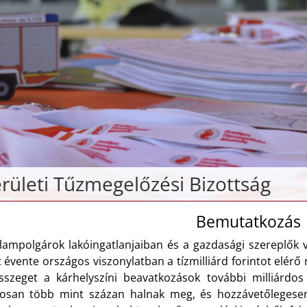
rületi Tűzmegelőzési Bizottság
Bemutatkozás
llampolgárok lakóingatlanjaiban és a gazdasági szereplők 
 évente országos viszonylatban a tízmilliárd forintot elér
sszeget a kárhelyszíni beavatkozások további milliárdos
gosan több mint százan halnak meg, és hozzávetőlegesen