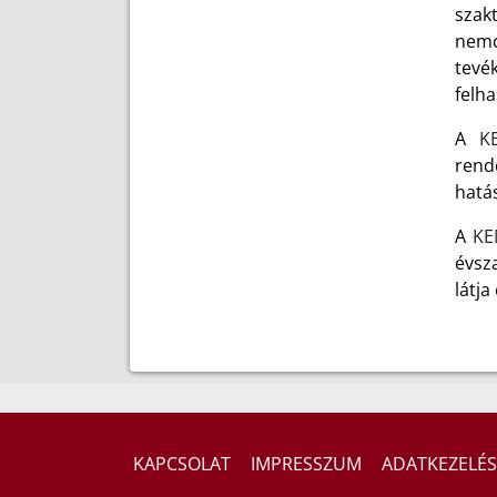
szak
nem
tevé
felh
A
K
rend
hatás
A
K
évsz
látja
KAPCSOLAT
IMPRESSZUM
ADATKEZELÉS