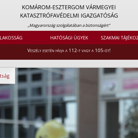
KOMÁROM-ESZTERGOM VÁRMEGYEI
KATASZTRÓFAVÉDELMI IGAZGATÓSÁG
„Magyarország szolgálatában a biztonságért”
LAKOSSÁG
HATÓSÁGI ÜGYEK
SZAKMAI TÁJÉKO
Veszély esetén hívja a 112-t vagy a 105-öt!
tság