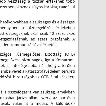
kadó veszteség a tűzkár értékének több
yezetben okoznak súlyos károkat, ráadásul
ghatékonyabban a szükséges és elégséges
 Amennyiben a tűzmegelőzés érdekében
tett összegeknek akár csak 10 százalékos
zetgazdaságnak, az egész országnak. A
tetlen kommunikációval érhetők el.
zágos Tűzmegelőzési Bizottság (OTB)
zmegelőzési bizottságok, így a Komárom-
zek jelentősége abban áll, hogy a területi
elembe véve) a katasztrófavédelem területi
őzési bizottságok az OTB által készített
ális összefogásra van szükség, amelyben
tásban jártas állami szerv, az ipar és a
kozások, valamint a média. A különböző