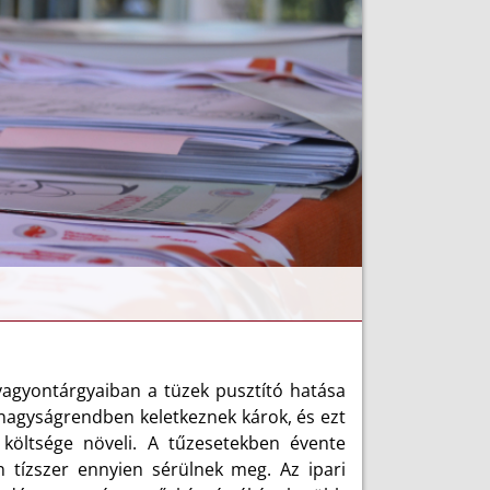
vagyontárgyaiban a tüzek pusztító hatása
ő nagyságrendben keletkeznek károk, és ezt
 költsége növeli. A tűzesetekben évente
 tízszer ennyien sérülnek meg. Az ipari