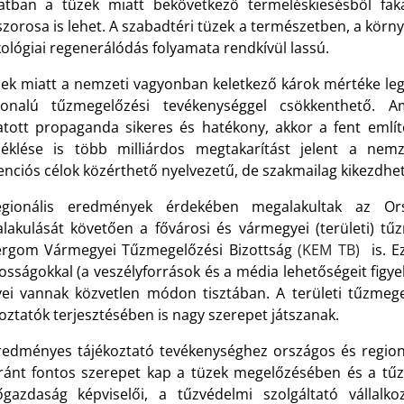
atban a tüzek miatt bekövetkező termeléskiesésből fa
szorosa is lehet. A szabadtéri tüzek a természetben, a körn
ológiai regenerálódás folyamata rendkívül lassú.
zek miatt a nemzeti vagyonban keletkező károk mértéke le
vonalú tűzmegelőzési tevékenységgel csökkenthető.
tatott propaganda sikeres és hatékony, akkor a fent emlí
éklése is több milliárdos megtakarítást jelent a nem
enciós célok közérthető nyelvezetű, de szakmailag kikezdhe
gionális eredmények érdekében megalakultak az Ors
lakulását követően a fővárosi és vármegyei (területi) tű
ergom Vármegyei Tűzmegelőzési Bizottság
(KEM TB)
is. E
osságokkal (a veszélyforrások és a média lehetőségeit figy
vei vannak közvetlen módon tisztában. A területi tűzmegel
oztatók terjesztésében is nagy szerepet játszanak.
redményes tájékoztató tevékenységhez országos és region
ránt fontos szerepet kap a tüzek megelőzésében és a tűzol
gazdaság képviselői, a tűzvédelmi szolgáltató vállal