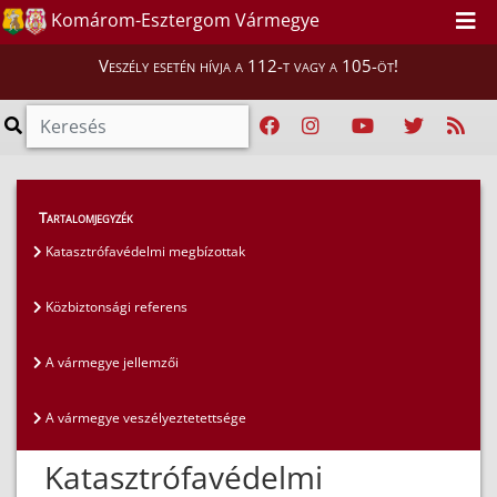
Komárom-Esztergom Vármegye
Veszély esetén hívja a 112-t vagy a 105-öt!
Szakmai tájékoztatók
>
Polgári védelem
>
Tartalomjegyzék
Katasztrófavédelmi megbízottak
Katasztrófavédelmi megbízottak
Közbiztonsági referens
A vármegye jellemzői
A vármegye veszélyeztetettsége
Katasztrófavédelmi