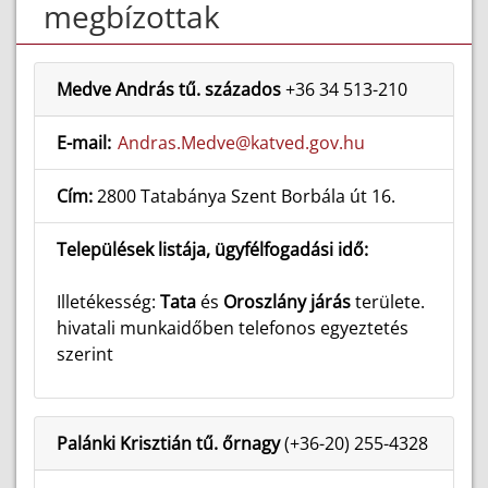
megbízottak
Medve András tű. százados
+36 34 513-210
E-mail:
Andras.Medve@katved.gov.hu
Cím:
2800 Tatabánya Szent Borbála út 16.
Települések listája, ügyfélfogadási idő:
Illetékesség:
Tata
és
Oroszlány járás
területe.
hivatali munkaidőben telefonos egyeztetés
szerint
Palánki Krisztián tű. őrnagy
(+36-20) 255-4328