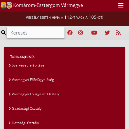
Komárom-Esztergom Vármegye
Veszély esetén hívja a 112-t vagy a 105-öt!
Magunkról
>
Szervezet
>
Szervezet felépítése
Tartalomjegyzék
Szervezet felépítése
Vármegyei Főfelügyelőség
Vármegyei Főügyeleti Osztály
Gazdasági Osztály
Hatósági Osztály