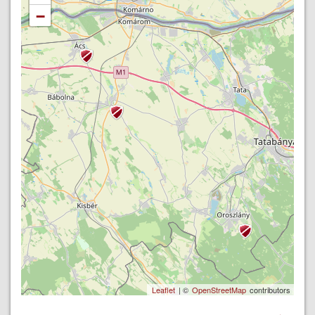
−
Leaflet
| ©
OpenStreetMap
contributors