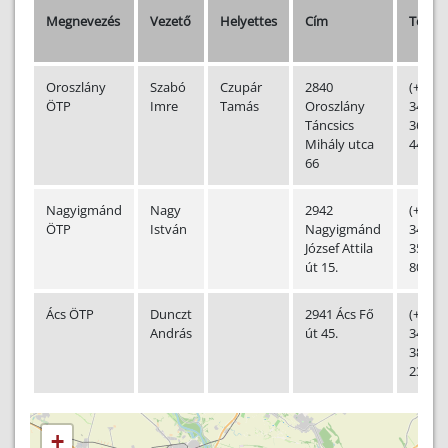
Megnevezés
Vezető
Helyettes
Cím
Telefo
Oroszlány
Szabó
Czupár
2840
(+36-
ÖTP
Imre
Tamás
Oroszlány
34)
Táncsics
360-
Mihály utca
441
66
Nagyigmánd
Nagy
2942
(+36-
ÖTP
István
Nagyigmánd
34)
József Attila
356-
út 15.
800
Ács ÖTP
Dunczt
2941 Ács Fő
(+36-
András
út 45.
34)
386-
231
+