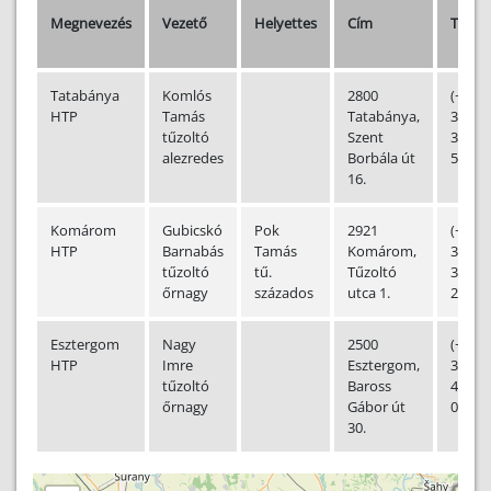
Megnevezés
Vezető
Helyettes
Cím
Telef
Tatabánya
Komlós
2800
(+36-
HTP
Tamás
Tatabánya,
34)
tűzoltó
Szent
310-
alezredes
Borbála út
555
16.
Komárom
Gubicskó
Pok
2921
(+36-
HTP
Barnabás
Tamás
Komárom,
34)
tűzoltó
tű.
Tűzoltó
343-
őrnagy
százados
utca 1.
288
Esztergom
Nagy
2500
(+36-
HTP
Imre
Esztergom,
33)
tűzoltó
Baross
411-
őrnagy
Gábor út
011
30.