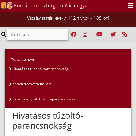
Komárom-Esztergom Vármegye
Veszély esetén hívja a 112-t vagy a 105-öt!
Magunkról
>
Tűzoltóságok
>
Tartalomjegyzék
Hivatásos tűzoltó-parancsnokság
Hivatásos tűzoltó-parancsnokság
Katasztrófavédelmi őrs
Önkormányzati tűzoltó-parancsnokság
Hivatásos tűzoltó-
parancsnokság