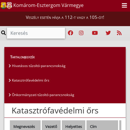
Komárom-Esztergom Vármegye
Veszély esetén hívja a 112-t vagy a 105-öt!
Magunkról
>
Tűzoltóságok
>
Tartalomjegyzék
Katasztrófavédelmi őrs
Hivatásos tűzoltó-parancsnokság
Katasztrófavédelmi őrs
Önkormányzati tűzoltó-parancsnokság
Katasztrófavédelmi őrs
Megnevezés
Vezető
Helyettes
Cím
Tel