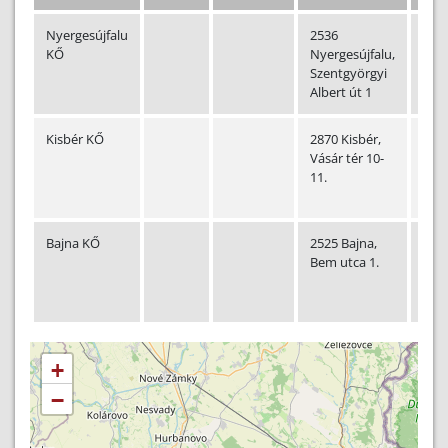
Nyergesújfalu
2536
(+36
KŐ
Nyergesújfalu,
33)
Szentgyörgyi
455-
Albert út 1
012
Kisbér KŐ
2870 Kisbér,
(+36
Vásár tér 10-
34)
11.
354-
307
Bajna KŐ
2525 Bajna,
(+36
Bem utca 1.
33)
506-
115
+
−