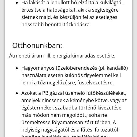
Ha lakását a lehullott hó elzárta a külvilágtól,
értesítse a hatóságokat, akik a segítségére
sietnek majd, és készüljön fel az esetleges
hosszabb benntartózkodásra.
Otthonunkban:
Átmeneti áram- ill. energia kimaradás esetére:
Hagyományos tüzelőberendezés (pl. kandalló)
használata esetén különös figyelemmel kell
lenni a tűzmegelőzésre, füstelvezetésre.
Azokat a PB gázzal üzemelő fűtőkészülékeket,
amelyek nincsenek a kéménybe kötve, vagy az
égéstermékek szabadba történő kivezetése
más módon nem megoldott, soha ne
üzemeltesse folyamatosan zárt térben. A
helyiség nagyságától és a fűtési fokozattól