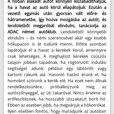
A hóban elakadt autót könnyen kiszabadíthatjuk,
ha a havat az autó körül ellapátoljuk. Ezután a
vezető egymás után gyorsan vált előre- és
hátramenetbe, így hozva mozgásba az autót, és
lendületből megpróbál elindulni, tanácsolja az
ADAC német autóklub.
Lendületből könnyebb
elindulni – és némi szerencsével akár egy kisebb
hókupacon is át tudunk menni. Előtte azonban
lapátoljuk el a havat a kerekek körül, amennyire
csak lehetséges. A meghajtott kerekek csúszós
talajon jobban tapadnak, ha rögtönzött indulási
segítséget adunk: például egy lábtörlőt vagy
kartont rakunk alá. Hasonló hatást érünk el, ha
homokot szórunk a kerék elé. Ha ezek nem állnak
rendelkezésünkre, próbálkozzunk meg az
autószőnyeggel, az úti takaróval. Nincs értelme az
erőfeszítésnek, ha hosszabb útszakaszt borít hó.
Ebben az esetben jobb, ha megvárjuk a hókotrókat.
Ilyen esetben fontos, hogy maradjunk az autóban