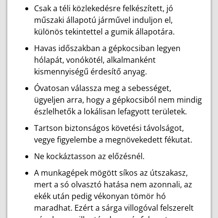
Csak a téli közlekedésre felkészített, jó
műszaki állapotú járművel induljon el,
különös tekintettel a gumik állapotára.
Havas időszakban a gépkocsiban legyen
hólapát, vonókötél, alkalmanként
kismennyiségű érdesítő anyag.
Óvatosan válassza meg a sebességet,
ügyeljen arra, hogy a gépkocsiból nem mindig
észlelhetők a lokálisan lefagyott területek.
Tartson biztonságos követési távolságot,
vegye figyelembe a megnövekedett fékutat.
Ne kockáztasson az előzésnél.
A munkagépek mögött síkos az útszakasz,
mert a só olvasztó hatása nem azonnali, az
ekék után pedig vékonyan tömör hó
maradhat. Ezért a sárga villogóval felszerelt