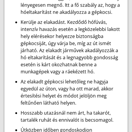
lényegesen megnő. Itt a fő szabály az, hogy a
hóeltakarítást ne akadályozza a gépkocsi.
Kerülje az elakadást. Kezdődő hófúvás,
intenzív havazás esetén a legközelebbi lakott
hely elérésekor helyezze biztonságba
gépkocsiját, úgy várja be, míg az út ismét
járható. Az elakadt járművek akadályozzák a
hó eltakarítását és a legnagyobb gondosság
esetén is kárt okozhatnak benne a
munkagépek vagy a ráekézett hó.
Az elakadt gépkocsi lehetőleg ne hagyja
egyedül az úton, vagy ha ott marad, akkor
értesítési helyet és módot jelöljön meg
feltűnően látható helyen.
Hosszabb utazásnál nem árt, ha takarót,
tartalék ruhát és ennivalót is becsomagol.
Útközben időben gondoskodjon