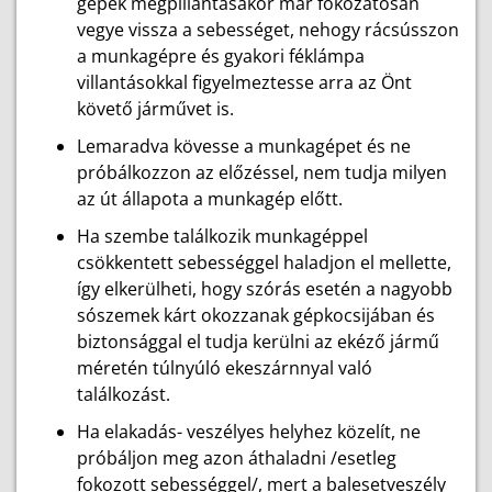
gépek megpillantásakor már fokozatosan
vegye vissza a sebességet, nehogy rácsússzon
a munkagépre és gyakori féklámpa
villantásokkal figyelmeztesse arra az Önt
követő járművet is.
Lemaradva kövesse a munkagépet és ne
próbálkozzon az előzéssel, nem tudja milyen
az út állapota a munkagép előtt.
Ha szembe találkozik munkagéppel
csökkentett sebességgel haladjon el mellette,
így elkerülheti, hogy szórás esetén a nagyobb
sószemek kárt okozzanak gépkocsijában és
biztonsággal el tudja kerülni az ekéző jármű
méretén túlnyúló ekeszárnnyal való
találkozást.
Ha elakadás- veszélyes helyhez közelít, ne
próbáljon meg azon áthaladni /esetleg
fokozott sebességgel/, mert a balesetveszély