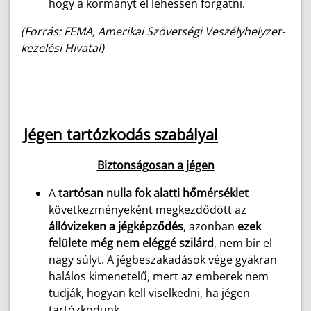
hogy a kormányt el lehessen forgatni.
(Forrás: FEMA, Amerikai Szövetségi Veszélyhelyzet-
kezelési Hivatal)
Jégen tartózkodás szabályai
Biztonságosan a jégen
A
tartósan nulla fok alatti hőmérséklet
következményeként megkezdődött az
állóvizeken a jégképződés
, azonban
ezek
felülete még nem eléggé szilárd
, nem bír el
nagy súlyt. A jégbeszakadások vége gyakran
halálos kimenetelű, mert az emberek nem
tudják, hogyan kell viselkedni, ha jégen
tartózkodunk.