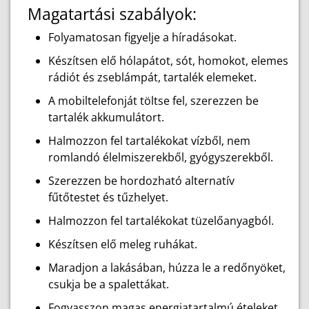
Magatartási szabályok:
Folyamatosan figyelje a híradásokat.
Készítsen elő hólapátot, sót, homokot, elemes
rádiót és zseblámpát, tartalék elemeket.
A mobiltelefonját töltse fel, szerezzen be
tartalék akkumulátort.
Halmozzon fel tartalékokat vízből, nem
romlandó élelmiszerekből, gyógyszerekből.
Szerezzen be hordozható alternatív
fűtőtestet és tűzhelyet.
Halmozzon fel tartalékokat tüzelőanyagból.
Készítsen elő meleg ruhákat.
Maradjon a lakásában, húzza le a redőnyöket,
csukja be a spalettákat.
Fogyasszon magas energiatartalmú ételeket