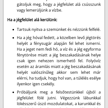
gátoljuk meg, hogy a jégfelület alá csússzunk
vagy lemerüljünk a vízbe.
Ha a jégfelület alá kerülünk:
Tartsuk nyitva a szemünket és nézzünk felfelé.
Ha a jég hóval fedett, a közelben levő jégtörés
helyét a fénysugár alapján fel lehet ismerni.
Ha a jeget nem fedi hó, a víz és a jég egyforma
fénytörése miatt a jég beszakadásának helye
csak igen nehezen ismerhető fel. Folyóvíz
esetén az áramlás miatt a jég beszakadásának
helyét valószínűleg akkor sem lehet már
elérni, ha tudjuk, hogy hol van, a túlélés esélye
ilyenkor igen csekély.
Próbáljunk meg a felsőtestünkkel újból a
jégfelület fölé jutni. Végezzünk lábunkkal
lökésszerű úszó mozdulatokat, a karunkkal és