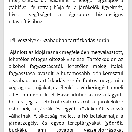
megtisztításáról, valamint a lelógó jégcsapokra
(táblával, felirattal) hívja fel a járókelők figyelmét,
hívjon segítséget a jégcsapok biztonságos
eltávolításához.
Téli veszélyek - Szabadban tartózkodás során
Ajánlott az időjárásnak megfelelően megválasztott,
lehetőleg réteges öltözék viselése. Tartózkodjon az
alkohol fogyasztásától, lehetőleg meleg italok
fogyasztása javasolt. A huzamosabb időn keresztül
a szabadban tartózkodás esetén fontos mozgatni a
végtagokat, ujjakat, ez élénkíti a vérkeringést, emeli
a test hőmérsékletét. Havas időben az összefagyott
hó és jég a tetőkről-csatornákról a járókelőkre
eshetnek, a járdák és egyéb közlekedők síkossá
válhatnak, A síkosság mellett a hó betakarhatja a
járdaszegélyt és egyéb tereptárgyakat (gödrök,
buckák), ami további veszélyforrásokat