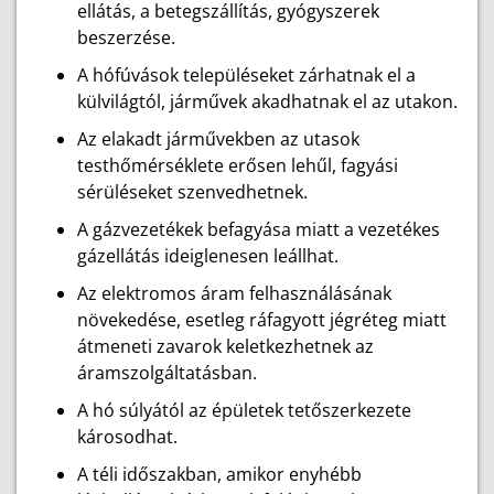
ellátás, a betegszállítás, gyógyszerek
beszerzése.
A hófúvások településeket zárhatnak el a
külvilágtól, járművek akadhatnak el az utakon.
Az elakadt járművekben az utasok
testhőmérséklete erősen lehűl, fagyási
sérüléseket szenvedhetnek.
A gázvezetékek befagyása miatt a vezetékes
gázellátás ideiglenesen leállhat.
Az elektromos áram felhasználásának
növekedése, esetleg ráfagyott jégréteg miatt
átmeneti zavarok keletkezhetnek az
áramszolgáltatásban.
A hó súlyától az épületek tetőszerkezete
károsodhat.
A téli időszakban, amikor enyhébb