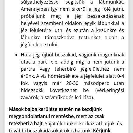
súlyáthelyezéssel segítsük a lábmunkát.
Amennyiben így nem sikerül a jég fölé jutni,
próbáljunk meg a jég beszakadásának
helyével szembeni oldalon egyik lábunkkal a
jég felületére jutni és ezután a kezünkre és
lábunkra támaszkodva testünket oldalt a
jégfelületre tolni.
Ha a jég újból beszakad, vágjunk magunknak
utat a part felé, addig míg ki nem jutunk a
partra vagy teherbíró jégfelülethez nem
érünk. A víz hőmérséklete a jégfelület alatt 0-4
fok, vagyis már 20-30 másodperc után
hidegsokk következhet be (vérkeringési
zavarok, a szívműködés leállása).
Mások bajba kerülése esetén ne kezdjünk
meggondolatlanul mentésbe, mert az csak
tetézheti a bajt.
Saját életünket kockáztathatjuk, és
további beszakadásokat okozhatunk.
Kérjünk