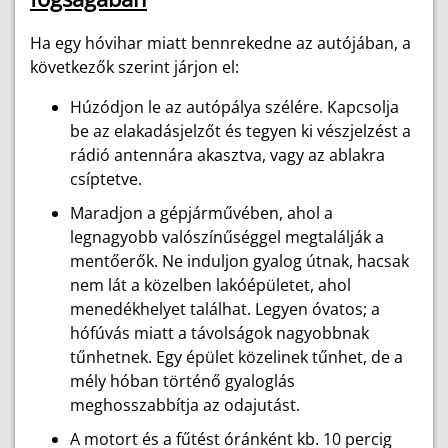
Ha egy hóvihar miatt bennrekedne az autójában, a
következők szerint járjon el:
Húzódjon le az autópálya szélére. Kapcsolja
be az elakadásjelzőt és tegyen ki vészjelzést a
rádió antennára akasztva, vagy az ablakra
csíptetve.
Maradjon a gépjárművében, ahol a
legnagyobb valószínűséggel megtalálják a
mentőerők. Ne induljon gyalog útnak, hacsak
nem lát a közelben lakóépületet, ahol
menedékhelyet találhat. Legyen óvatos; a
hófúvás miatt a távolságok nagyobbnak
tűnhetnek. Egy épület közelinek tűnhet, de a
mély hóban történő gyaloglás
meghosszabbítja az odajutást.
A motort és a fűtést óránként kb. 10 percig