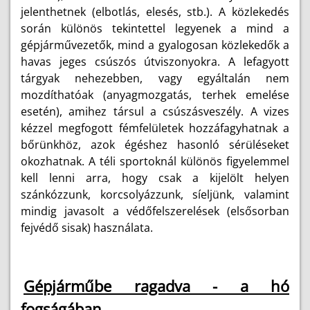
jelenthetnek (elbotlás, elesés, stb.). A közlekedés
során különös tekintettel legyenek a mind a
gépjárművezetők, mind a gyalogosan közlekedők a
havas jeges csúszós útviszonyokra. A lefagyott
tárgyak nehezebben, vagy egyáltalán nem
mozdíthatóak (anyagmozgatás, terhek emelése
esetén), amihez társul a csúszásveszély. A vizes
kézzel megfogott fémfelületek hozzáfagyhatnak a
bőrünkhöz, azok égéshez hasonló sérüléseket
okozhatnak. A téli sportoknál különös figyelemmel
kell lenni arra, hogy csak a kijelölt helyen
szánkózzunk, korcsolyázzunk, síeljünk, valamint
mindig javasolt a védőfelszerelések (elsősorban
fejvédő sisak) használata.
Gépjárműbe ragadva - a hó
fogságában