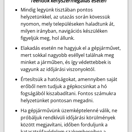
Teendők kényszermegállás esetén
Mindig legyünk tisztában pontos
helyzetünkkel, az utazás során kövessük
nyomon, mely településeken haladtunk át,
milyen irányban, navigációs készüléken
figyeljük meg, hol állunk.
Elakadás esetén ne hagyjuk el a gépjárművet,
mert sokkal nagyobb eséllyel találnak meg
minket a járműben, és így védettebbek is
vagyunk az időjárási viszonyoktól.
Értesítsük a hatóságokat, amennyiben saját
erőből nem tudjuk a gépkocsinkat a hó
fogságából kiszabadítani. Fontos számukra
helyzetünket pontosan megadni.
Ha gépjárművünk üzemképtelenné válik, ne
próbáljuk rendkívüli időjárási körülmények
között megjavítani, időben forduljunk a
katasztrófavédelem szakembereihez a