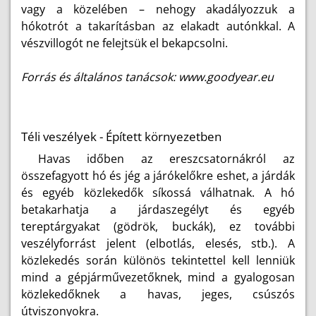
vagy a közelében – nehogy akadályozzuk a
hókotrót a takarításban az elakadt autónkkal. A
vészvillogót ne felejtsük el bekapcsolni.
Forrás és általános tanácsok: www.goodyear.eu
Téli veszélyek - Épített környezetben
Havas időben az ereszcsatornákról az
összefagyott hó és jég a járókelőkre eshet, a járdák
és egyéb közlekedők síkossá válhatnak. A hó
betakarhatja a járdaszegélyt és egyéb
tereptárgyakat (gödrök, buckák), ez további
veszélyforrást jelent (elbotlás, elesés, stb.). A
közlekedés során különös tekintettel kell lenniük
mind a gépjárművezetőknek, mind a gyalogosan
közlekedőknek a havas, jeges, csúszós
útviszonyokra.