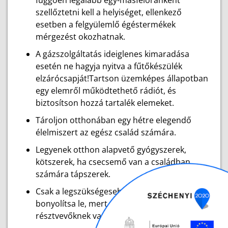
függően legalább egy-másfélóránként
szellőztetni kell a helyiséget, ellenkező
esetben a felgyülemlő égéstermékek
mérgezést okozhatnak.
A gázszolgáltatás ideiglenes kimaradása
esetén ne hagyja nyitva a fűtőkészülék
elzárócsapját!Tartson üzemképes állapotban
egy elemről működtethető rádiót, és
biztosítson hozzá tartalék elemeket.
Tároljon otthonában egy hétre elegendő
élelmiszert az egész család számára.
Legyenek otthon alapvető gyógyszerek,
kötszerek, ha csecsemő van a családban,
számára tápszerek.
Csak a legszükségesebb telefonhívásokat
bonyolítsa le, mert a hálózatra a mentésben
résztvevőknek van szüksége.