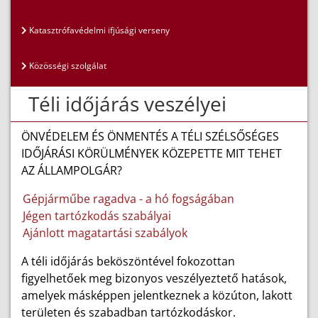
Katasztrófavédelmi ifjúsági verseny
Közösségi szolgálat
Téli időjárás veszélyei
ÖNVÉDELEM ÉS ÖNMENTÉS A TÉLI SZÉLSŐSÉGES
IDŐJÁRÁSI KÖRÜLMÉNYEK KÖZEPETTE MIT TEHET
AZ ÁLLAMPOLGÁR?
Gépjárműbe ragadva - a hó fogságában
Jégen tartózkodás szabályai
Ajánlott magatartási szabályok
A téli időjárás beköszöntével fokozottan
figyelhetőek meg bizonyos veszélyeztető hatások,
amelyek másképpen jelentkeznek a közúton, lakott
területen és szabadban tartózkodáskor.