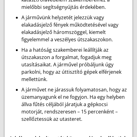
mielőbbi segítségnyújtás érdekében.
A járművünk helyzetét jelezzük vagy
elakadásjelző fények működtetésével vagy
elakadásjelző háromszöggel, kiemelt
figyelemmel a veszélyes útszakaszokon.
Ha a hatóság szakemberei leállítják az
útszakaszon a forgalmat, fogadjuk meg
utasításaikat. A járművel próbáljunk úgy
parkolni, hogy az úttisztító gépek elférjenek
mellettünk.
A járművet ne járassuk folyamatosan, hogy az
üzemanyagunk el ne fogyjon. Ha egy helyben
állva fűtés céljából járatjuk a gépkocsi
motorját, rendszeresen – 15 percenként –
szellőztessük az utasteret.