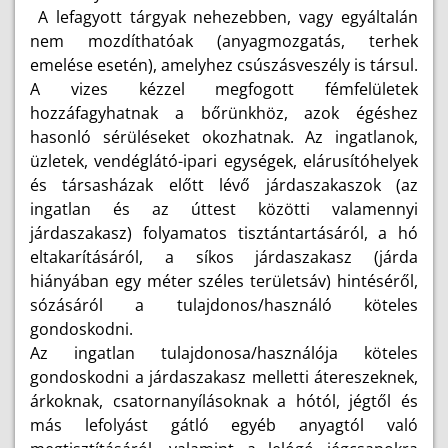
A lefagyott tárgyak nehezebben, vagy egyáltalán
nem mozdíthatóak (anyagmozgatás, terhek
emelése esetén), amelyhez csúszásveszély is társul.
A vizes kézzel megfogott fémfelületek
hozzáfagyhatnak a bőrünkhöz, azok égéshez
hasonló sérüléseket okozhatnak. Az ingatlanok,
üzletek, vendéglátó-ipari egységek, elárusítóhelyek
és társasházak előtt lévő járdaszakaszok (az
ingatlan és az úttest közötti valamennyi
járdaszakasz) folyamatos tisztántartásáról, a hó
eltakarításáról, a síkos járdaszakasz (járda
hiányában egy méter széles területsáv) hintéséről,
sózásáról a tulajdonos/használó köteles
gondoskodni.
Az ingatlan tulajdonosa/használója köteles
gondoskodni a járdaszakasz melletti átereszeknek,
árkoknak, csatornanyílásoknak a hótól, jégtől és
más lefolyást gátló egyéb anyagtól való