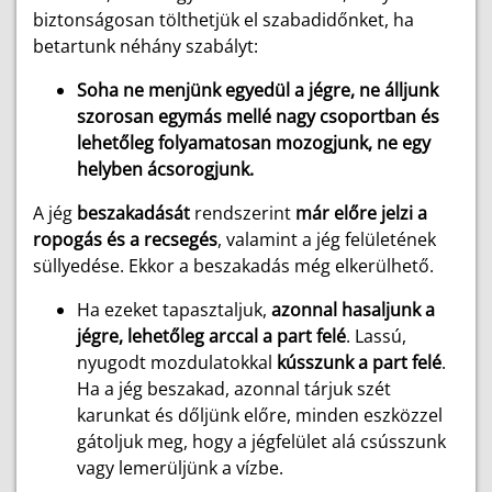
biztonságosan tölthetjük el szabadidőnket, ha
betartunk néhány szabályt:
Soha ne menjünk egyedül a jégre, ne álljunk
szorosan egymás mellé nagy csoportban és
lehetőleg folyamatosan mozogjunk, ne egy
helyben ácsorogjunk.
A jég
beszakadását
rendszerint
már előre jelzi a
ropogás és a recsegés
, valamint a jég felületének
süllyedése. Ekkor a beszakadás még elkerülhető.
Ha ezeket tapasztaljuk,
azonnal hasaljunk a
jégre, lehetőleg arccal a part felé
. Lassú,
nyugodt mozdulatokkal
kússzunk a part felé
.
Ha a jég beszakad, azonnal tárjuk szét
karunkat és dőljünk előre, minden eszközzel
gátoljuk meg, hogy a jégfelület alá csússzunk
vagy lemerüljünk a vízbe.