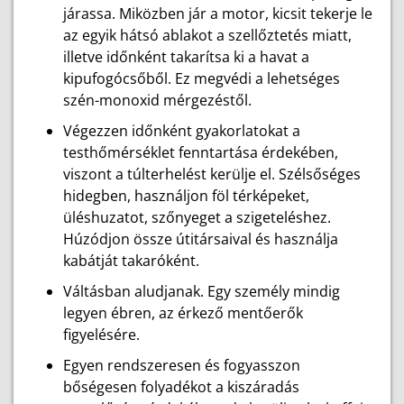
járassa. Miközben jár a motor, kicsit tekerje le
az egyik hátsó ablakot a szellőztetés miatt,
illetve időnként takarítsa ki a havat a
kipufogócsőből. Ez megvédi a lehetséges
szén-monoxid mérgezéstől.
Végezzen időnként gyakorlatokat a
testhőmérséklet fenntartása érdekében,
viszont a túlterhelést kerülje el. Szélsőséges
hidegben, használjon föl térképeket,
üléshuzatot, szőnyeget a szigeteléshez.
Húzódjon össze útitársaival és használja
kabátját takaróként.
Váltásban aludjanak. Egy személy mindig
legyen ébren, az érkező mentőerők
figyelésére.
Egyen rendszeresen és fogyasszon
bőségesen folyadékot a kiszáradás