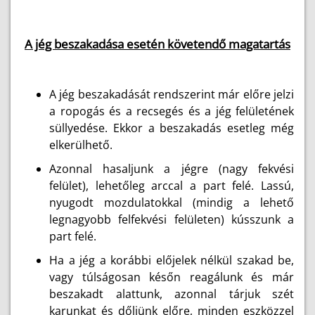
A jég beszakadása esetén követendő magatartás
A jég beszakadását rendszerint már előre jelzi
a ropogás és a recsegés és a jég felületének
süllyedése. Ekkor a beszakadás esetleg még
elkerülhető.
Azonnal hasaljunk a jégre (nagy fekvési
felület), lehetőleg arccal a part felé. Lassú,
nyugodt mozdulatokkal (mindig a lehető
legnagyobb felfekvési felületen) kússzunk a
part felé.
Ha a jég a korábbi előjelek nélkül szakad be,
vagy túlságosan későn reagálunk és már
beszakadt alattunk, azonnal tárjuk szét
karunkat és dőljünk előre, minden eszközzel