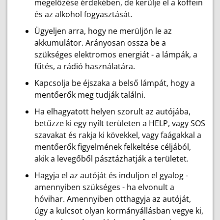
megelőzése érdekében, de kerülje el a koffein
és az alkohol fogyasztását.
Ügyeljen arra, hogy ne merüljön le az
akkumulátor. Arányosan ossza be a
szükséges elektromos energiát - a lámpák, a
fűtés, a rádió használatára.
Kapcsolja be éjszaka a belső lámpát, hogy a
mentőerők meg tudják találni.
Ha elhagyatott helyen szorult az autójába,
betűzze ki egy nyílt területen a HELP, vagy SOS
szavakat és rakja ki kövekkel, vagy faágakkal a
mentőerők figyelmének felkeltése céljából,
akik a levegőből pásztázhatják a területet.
Hagyja el az autóját és induljon el gyalog -
amennyiben szükséges - ha elvonult a
hóvihar. Amennyiben otthagyja az autóját,
úgy a kulcsot olyan kormányállásban vegye ki,