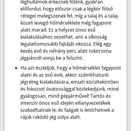
léghullámok érkeznek fölénk, gyakran
előfordul, hogy először csak a légkör fölső
rétegei melegszenek fel, míg a talaj és a talaj-
közeli levegő hőmérséklete még fagypont
alatt marad. Ez a helyzet ónos eső
kialakulásához vezethet, ami a síkosság
legalattomosabb fajtáját okozza. Elég egy
kevés eső és néhány perc alatt tükörsima
jégpáncél vonja be a felszínt.
Ha azt észleljük, hogy a hőmérséklet fagypont
alatti és az eső esik, akkor számíthatunk
jégréteg kialakulására, emiatt körültekintően
és fokozott óvatossággal közlekedjünk, mind
gyalogosan, mind gépjárművel! Tartós és
intenzív ónos eső idején villanyvezetékek
szakadhatnak le, és faágak is letörhetnek a
rájuk rakódó jég súlya alatt.