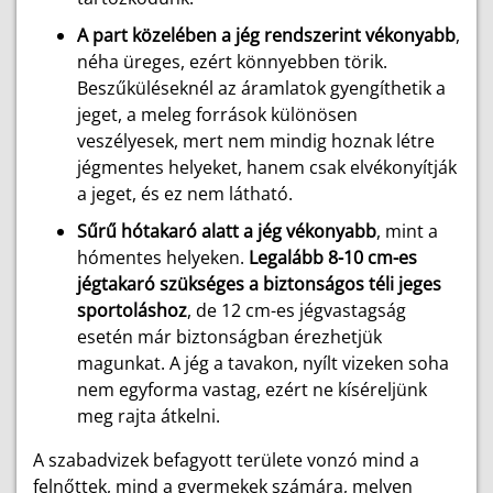
A part közelében a jég rendszerint vékonyabb
,
néha üreges, ezért könnyebben törik.
Beszűküléseknél az áramlatok gyengíthetik a
jeget, a meleg források különösen
veszélyesek, mert nem mindig hoznak létre
jégmentes helyeket, hanem csak elvékonyítják
a jeget, és ez nem látható.
Sűrű hótakaró alatt a jég vékonyabb
, mint a
hómentes helyeken.
Legalább 8-10 cm-es
jégtakaró szükséges a biztonságos téli jeges
sportoláshoz
, de 12 cm-es jégvastagság
esetén már biztonságban érezhetjük
magunkat. A jég a tavakon, nyílt vizeken soha
nem egyforma vastag, ezért ne kíséreljünk
meg rajta átkelni.
A szabadvizek befagyott területe vonzó mind a
felnőttek, mind a gyermekek számára, melyen