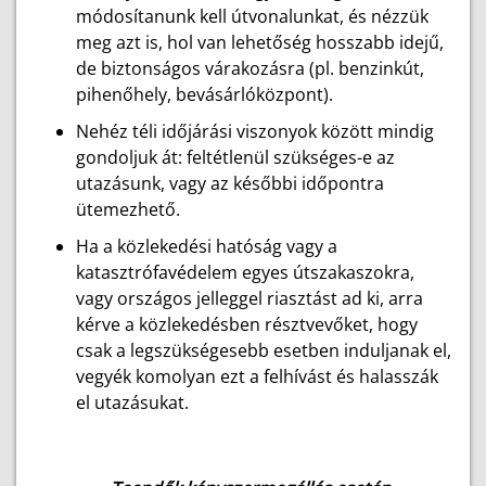
módosítanunk kell útvonalunkat, és nézzük
meg azt is, hol van lehetőség hosszabb idejű,
de biztonságos várakozásra (pl. benzinkút,
pihenőhely, bevásárlóközpont).
Nehéz téli időjárási viszonyok között mindig
gondoljuk át: feltétlenül szükséges-e az
utazásunk, vagy az későbbi időpontra
ütemezhető.
Ha a közlekedési hatóság vagy a
katasztrófavédelem egyes útszakaszokra,
vagy országos jelleggel riasztást ad ki, arra
kérve a közlekedésben résztvevőket, hogy
csak a legszükségesebb esetben induljanak el,
vegyék komolyan ezt a felhívást és halasszák
el utazásukat.