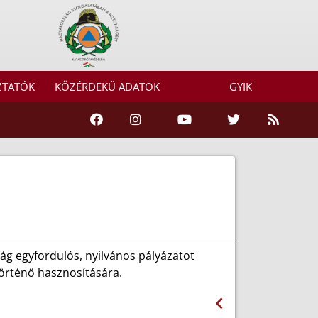
ZTATÓK
KÖZÉRDEKŰ ADATOK
GYIK
 egyfordulós, nyilvános pályázatot
 történő hasznosítására.