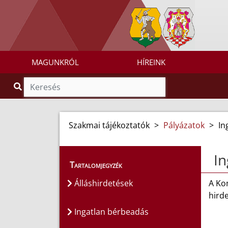
MAGUNKRÓL
HÍREINK
Szakmai tájékoztatók
>
Pályázatok
>
In
In
Tartalomjegyzék
Álláshirdetések
A Ko
hirde
Ingatlan bérbeadás