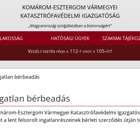
KOMÁROM-ESZTERGOM VÁRMEGYEI
KATASZTRÓFAVÉDELMI IGAZGATÓSÁG
„Magyarország szolgálatában a biztonságért”
LAKOSSÁG
HATÓSÁGI ÜGYEK
SZAKMAI TÁJÉKO
Veszély esetén hívja a 112-t vagy a 105-öt!
gatlan bérbeadás
gatlan bérbeadás
márom-Esztergom Vármegyei Katasztrófavédelmi Igazgatóság
t a lent felsorolt ingatlanrészeinek bérleti szerződés útján