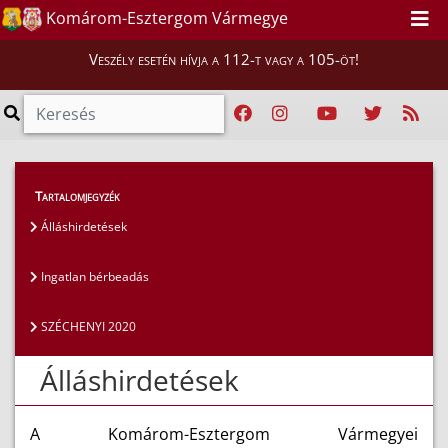
Komárom-Esztergom Vármegye
Veszély esetén hívja a 112-t vagy a 105-öt!
Szakmai tájékoztatók
>
Pályázatok
>
Tartalomjegyzék
Álláshirdetések
Álláshirdetések
Ingatlan bérbeadás
SZÉCHENYI 2020
Álláshirdetések
A Komárom-Esztergom Vármegyei