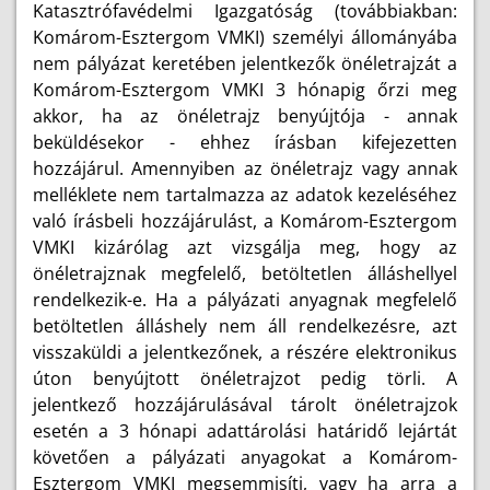
Katasztrófavédelmi Igazgatóság (továbbiakban:
Komárom-Esztergom VMKI) személyi állományába
nem pályázat keretében jelentkezők önéletrajzát a
Komárom-Esztergom VMKI 3 hónapig őrzi meg
akkor, ha az önéletrajz benyújtója - annak
beküldésekor - ehhez írásban kifejezetten
hozzájárul. Amennyiben az önéletrajz vagy annak
melléklete nem tartalmazza az adatok kezeléséhez
való írásbeli hozzájárulást, a Komárom-Esztergom
VMKI kizárólag azt vizsgálja meg, hogy az
önéletrajznak megfelelő, betöltetlen álláshellyel
rendelkezik-e. Ha a pályázati anyagnak megfelelő
betöltetlen álláshely nem áll rendelkezésre, azt
visszaküldi a jelentkezőnek, a részére elektronikus
úton benyújtott önéletrajzot pedig törli. A
jelentkező hozzájárulásával tárolt önéletrajzok
esetén a 3 hónapi adattárolási határidő lejártát
követően a pályázati anyagokat a Komárom-
Esztergom VMKI megsemmisíti, vagy ha arra a