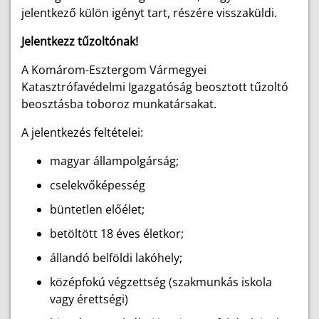
jelentkező külön igényt tart, részére visszaküldi.
Jelentkezz tűzoltónak!
A Komárom-Esztergom Vármegyei
Katasztrófavédelmi Igazgatóság beosztott tűzoltó
beosztásba toboroz munkatársakat.
A jelentkezés feltételei:
magyar állampolgárság;
cselekvőképesség
büntetlen előélet;
betöltött 18 éves életkor;
állandó belföldi lakóhely;
középfokú végzettség (szakmunkás iskola
vagy érettségi)