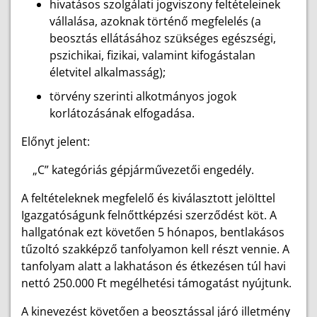
hivatásos szolgálati jogviszony feltételeinek
vállalása, azoknak történő megfelelés (a
beosztás ellátásához szükséges egészségi,
pszichikai, fizikai, valamint kifogástalan
életvitel alkalmasság);
törvény szerinti alkotmányos jogok
korlátozásának elfogadása.
Előnyt jelent:
„C” kategóriás gépjárművezetői engedély.
A feltételeknek megfelelő és kiválasztott jelölttel
Igazgatóságunk felnőttképzési szerződést köt. A
hallgatónak ezt követően 5 hónapos, bentlakásos
tűzoltó szakképző tanfolyamon kell részt vennie. A
tanfolyam alatt a lakhatáson és étkezésen túl havi
nettó 250.000 Ft megélhetési támogatást nyújtunk.
A kinevezést követően a beosztással járó illetmény