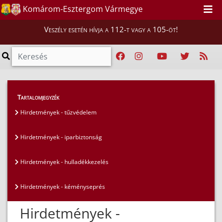
Komárom-Esztergom Vármegye
Veszély esetén hívja a 112-t vagy a 105-öt!
Hatósági ügyek
>
Hirdetmények
>
Tartalomjegyzék
Hirdetmények - hulladékkezelés
Hirdetmények - tűzvédelem
Hirdetmények - iparbiztonság
Hirdetmények - hulladékkezelés
Hirdetmények - kéményseprés
Hirdetmények -