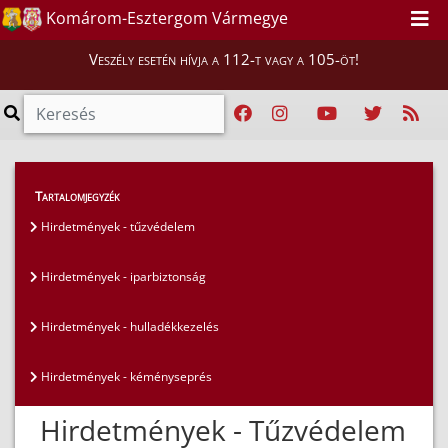
Komárom-Esztergom Vármegye
Veszély esetén hívja a 112-t vagy a 105-öt!
Hatósági ügyek
>
Hirdetmények
>
Tartalomjegyzék
Hirdetmények - tűzvédelem
Hirdetmények - tűzvédelem
Hirdetmények - iparbiztonság
Hirdetmények - hulladékkezelés
Hirdetmények - kéményseprés
Hirdetmények - Tűzvédelem