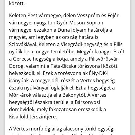
között.
Keleten Pest vármegye, délen Veszprém és Fejér
vármegye, nyugaton Győr-Moson-Sopron
vármegye, északon a Duna folyam határolja a
megyét, ami egyben az ország határa is
Szlovákiával. Keleten a Visegrádi-hegység és a Pilis
nyúlik be a megye területébe. Megyénk nagy részét
a Gerecse hegység alkotja, amely a Pilisvörösvár-
Dorog, valamint a Tata-Bicske törésvonal között
helyezkedik el. Ezek a törésvonalak ÉNy-DK-i
irányúak. A megye déli részét a Vértes hegység
északi nyúlványai foglalják el. Ezt a hegységet a
Móri-árok választja el a Bakonytól. A Vértes
hegységtől északra terül el a Bársonyosi
dombvidék, mely fokozatosan ereszkedik a
Kisalföld térszintjére.
A Vértes morfológiailag alacsony tönkhegység,