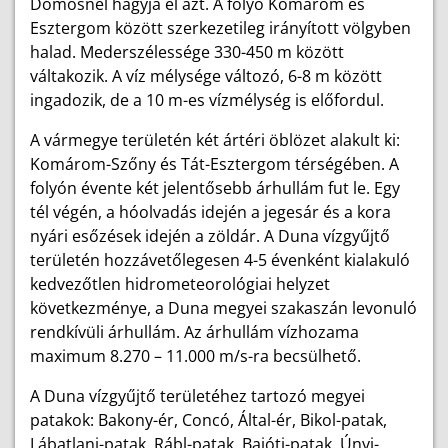
Dömösnél hagyja el azt. A folyó Komárom és
Esztergom között szerkezetileg irányított völgyben
halad. Mederszélessége 330-450 m között
váltakozik. A víz mélysége változó, 6-8 m között
ingadozik, de a 10 m-es vízmélység is előfordul.
A vármegye területén két ártéri öblözet alakult ki:
Komárom-Szőny és Tát-Esztergom térségében. A
folyón évente két jelentősebb árhullám fut le. Egy
tél végén, a hóolvadás idején a jegesár és a kora
nyári esőzések idején a zöldár. A Duna vízgyűjtő
területén hozzávetőlegesen 4-5 évenként kialakuló
kedvezőtlen hidrometeorológiai helyzet
következménye, a Duna megyei szakaszán levonuló
rendkívüli árhullám. Az árhullám vízhozama
maximum 8.270 – 11.000 m/s-ra becsülhető.
A Duna vízgyűjtő területéhez tartozó megyei
patakok: Bakony-ér, Concó, Által-ér, Bikol-patak,
Lábatlani-patak, Rábl-patak, Bajóti-patak, Únyi-