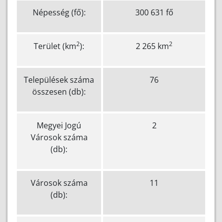
Népesség (fő):
300 631 fő
2
2
Terület (km
):
2 265 km
Települések száma
76
összesen (db):
Megyei Jogú
2
Városok száma
(db):
Városok száma
11
(db):