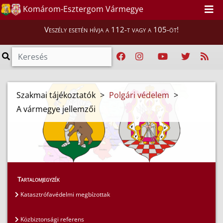
Komárom-Esztergom Vármegye
Veszély esetén hívja a 112-t vagy a 105-öt!
Szakmai tájékoztatók
>
Polgári védelem
>
A vármegye jellemzői
Tartalomjegyzék
Katasztrófavédelmi megbízottak
Közbiztonsági referens