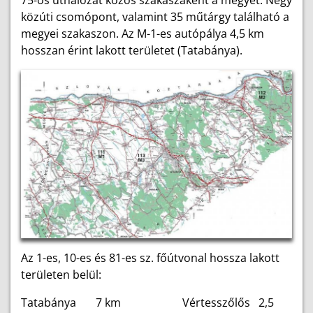
közúti csomópont, valamint 35 műtárgy található a
megyei szakaszon. Az M-1-es autópálya 4,5 km
hosszan érint lakott területet (Tatabánya).
Az 1-es, 10-es és 81-es sz. főútvonal hossza lakott
területen belül:
Tatabánya 7 km Vértesszőlős 2,5