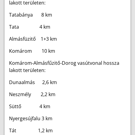
lakott területen:
Tatabánya 8 km
Tata 4 km
Almásfüzitő 1+3 km
Komárom 10 km
Komárom-Almásfűzitő-Dorog vasútvonal hossza
lakott területen:
Dunaalmás 2,6 km
Neszmély 2,2 km
Süttő 4 km
Nyergesújfalu 3 km
Tát 1,2 km