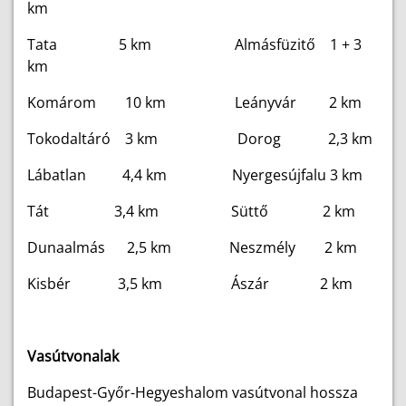
km
Tata 5 km Almásfüzitő 1 + 3
km
Komárom 10 km Leányvár 2 km
Tokodaltáró 3 km Dorog 2,3 km
Lábatlan 4,4 km Nyergesújfalu 3 km
Tát 3,4 km Süttő 2 km
Dunaalmás 2,5 km Neszmély 2 km
Kisbér 3,5 km Ászár 2 km
Vasútvonalak
Budapest-Győr-Hegyeshalom vasútvonal hossza