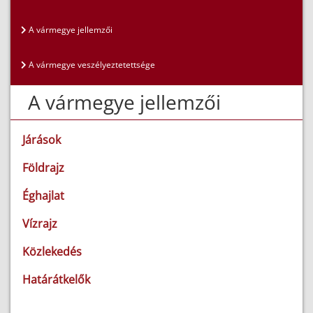
A vármegye jellemzői
A vármegye veszélyeztetettsége
A vármegye jellemzői
Járások
Földrajz
Éghajlat
Vízrajz
Közlekedés
Határátkelők