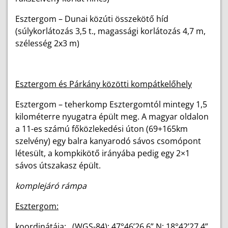
Esztergom – Dunai közúti összekötő híd
(súlykorlátozás 3,5 t., magassági korlátozás 4,7 m,
szélesség 2x3 m)
Esztergom és Párkány közötti kompátkelőhely
Esztergom – teherkomp Esztergomtól mintegy 1,5
kilométerre nyugatra épült meg. A magyar oldalon
a 11-es számú főközlekedési úton (69+165km
szelvény) egy balra kanyarodó sávos csomópont
létesült, a kompkikötő irányába pedig egy 2×1
sávos útszakasz épült.
komplejáró rámpa
Esztergom:
koordinátája: (WGS-84): 47°46’26,6” N; 18°42’27,4”