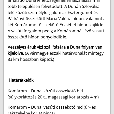
áthaladó Duna lehetőségeinek kihasználása már
több településen felvetődött. A Dunán Szlovákia
felé közúti személyforgalom az Esztergomot és
Párkányt összekötő Mária Valéria hídon, valamint a
két Komáromot összekötő Erzsébet hídon zajlik le.
A vasúti forgalom pedig a Komáromnál lévő vasúti
összekötő hídon bonyolódik le.
Veszélyes áruk vízi szállítására a Duna folyam van
kijelölve.
(A vármegye északi határvonalát mintegy
83 km hosszban képezi.)
Határátkelők
Komárom – Dunai közúti összekötő híd
(súlykorlátozás 20 t., magassági korlátozás 4 m)
Komárom – Dunai vasúti összekötő híd (űr- és
rakszelvény korlát nincs)