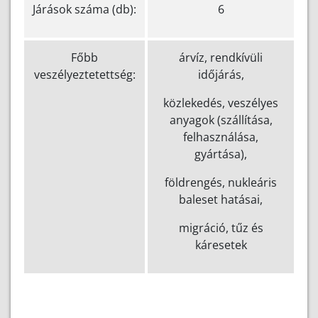
Járások száma (db):
6
Főbb
árvíz, rendkívüli
veszélyeztetettség:
időjárás,
közlekedés, veszélyes
anyagok (szállítása,
felhasználása,
gyártása),
földrengés, nukleáris
baleset hatásai,
migráció, tűz és
káresetek