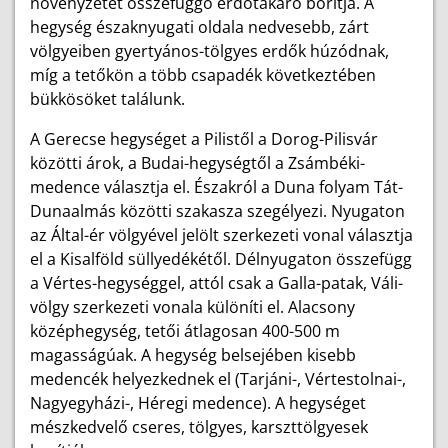
növényzetét összefüggő erdőtakaró borítja. A
hegység északnyugati oldala nedvesebb, zárt
völgyeiben gyertyános-tölgyes erdők húzódnak,
míg a tetőkön a több csapadék következtében
bükkösöket találunk.
A Gerecse hegységet a Pilistől a Dorog-Pilisvár
közötti árok, a Budai-hegységtől a Zsámbéki-
medence választja el. Északról a Duna folyam Tát-
Dunaalmás közötti szakasza szegélyezi. Nyugaton
az Által-ér völgyével jelölt szerkezeti vonal választja
el a Kisalföld süllyedékétől. Délnyugaton összefügg
a Vértes-hegységgel, attól csak a Galla-patak, Váli-
völgy szerkezeti vonala különíti el. Alacsony
középhegység, tetői átlagosan 400-500 m
magasságúak. A hegység belsejében kisebb
medencék helyezkednek el (Tarjáni-, Vértestolnai-,
Nagyegyházi-, Héregi medence). A hegységet
mészkedvelő cseres, tölgyes, karszttölgyesek