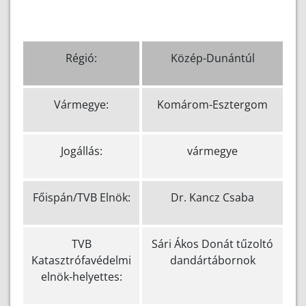
Régió:
Közép-Dunántúl
Vármegye:
Komárom-Esztergom
Jogállás:
vármegye
Főispán/TVB Elnök:
Dr. Kancz Csaba
TVB
Sári Ákos Donát tűzoltó
Katasztrófavédelmi
dandártábornok
elnök-helyettes: