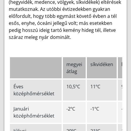
(hegyvidék, medence, völgyek, síkvidékek) eltérések
mutatkoznak. Az utóbbi évtizedekben gyakran
előfordult, hogy több egymást követő évben a tél
esős, enyhe, óceáni jellegű volt; más esetekben
pedig hosszú ideig tartó kemény hideg tél, illetve
száraz meleg nyár dominált.
megyei
síkvidéken
heg
átlag
Éves
10,5ºC
11ºC
9ºC
középhőmérséklet
Januári
-2ºC
-1ºC
-3ºC
középhőmérséklet
Júliusi
20ºC
21ºC
19º