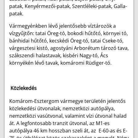
patak, Kenyérmezői-patak, Szentléleki-patak, Galla-
patak.
Vármegyénkben lévő jelentősebb víztározók a
vízgyűjtőn: tatai Öreg-tó, bokodi hűtőtó, környei tó,
bánhidai hűtőtó, kecskédi Öreg-tó, tatai Cseke-tó,
várgesztesi kistó, agostyáni Arborétum tározó tava,
szákszendi halastavak, kisbéri Nagy-tó, Ács
környékén lévő tavak, komáromi Rüdiger-tó.
Közlekedés
Komárom-Esztergom vármegye területén jelentős
közlekedési útvonalak, nemzetközi autópálya,
nemzetközi vasútvonal, valamint vízi útvonal halad
át. A legfontosabb tranzit útvonal, az M1-es
autópálya 46 km hosszban szeli át, az E-60-as és E-
75-ös úthálózat közös szakaszaként a megyét. Négy