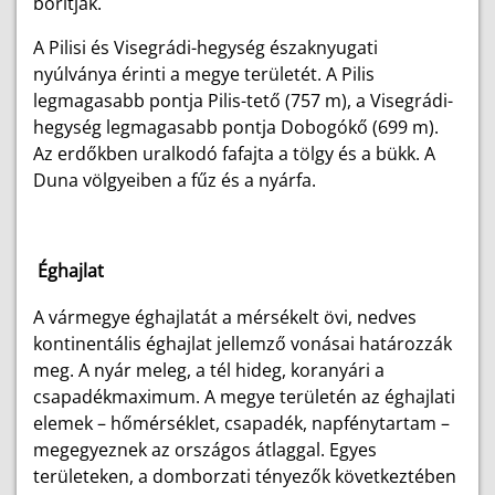
borítják.
A Pilisi és Visegrádi-hegység északnyugati
nyúlványa érinti a megye területét. A Pilis
legmagasabb pontja Pilis-tető (757 m), a Visegrádi-
hegység legmagasabb pontja Dobogókő (699 m).
Az erdőkben uralkodó fafajta a tölgy és a bükk. A
Duna völgyeiben a fűz és a nyárfa.
Éghajlat
A vármegye éghajlatát a mérsékelt övi, nedves
kontinentális éghajlat jellemző vonásai határozzák
meg. A nyár meleg, a tél hideg, koranyári a
csapadékmaximum. A megye területén az éghajlati
elemek – hőmérséklet, csapadék, napfénytartam –
megegyeznek az országos átlaggal. Egyes
területeken, a domborzati tényezők következtében