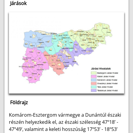
Járások
Földrajz
Komárom-Esztergom vármegye a Dunántúl északi
részén helyezkedik el, az északi szélesség 47º18’ -
47º49’, valamint a keleti hosszúság 17º53’ - 18º53’