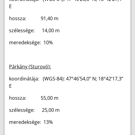
E
hossza: 91,40 m
szélessége: 14,00 m
meredeksége: 10%
Párkány (Sturovó):
koordinátája: (WGS-84): 47°46’54,0” N; 18°42’17,3”
E
hossza: 55,00 m
szélessége: 25,00 m
meredeksége: 13%