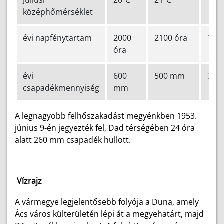
középhőmérséklet
évi napfénytartam
2000
2100 óra
1900
óra
évi
600
500 mm
700
csapadékmennyiség
mm
A legnagyobb felhőszakadást megyénkben 1953.
június 9-én jegyezték fel, Dad térségében 24 óra
alatt 260 mm csapadék hullott.
Vízrajz
A vármegye legjelentősebb folyója a Duna, amely
Ács város külterületén lépi át a megyehatárt, majd