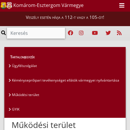
Komárom-Esztergom Vármegye
Veszély esetén hívja a 112-t vagy a 105-öt!
Lakosság
>
Kéményseprés
>
Működési terület
Tartalomjegyzék
Ügyfélszolgálat
Kéményseprőipari tevékenységet ellátók vármegyei nyilvántartása
Működési terület
GYIK
Működési terület