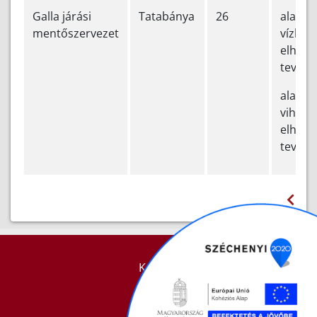
Galla járási
Tatabánya
26
alapve
mentőszervezet
vízkár-
elhárít
tevéke
alapve
vihark
elhárít
tevéke
KAPCSOLAT
IMPRESSZUM