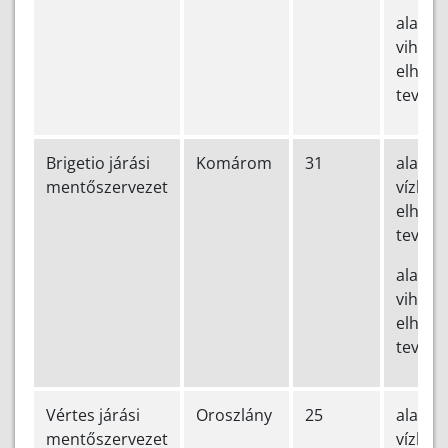
alapve
vihark
elhárít
tevéke
Brigetio járási
Komárom
31
alapve
mentőszervezet
vízkár-
elhárít
tevéke
alapve
vihark
elhárít
tevéke
Vértes járási
Oroszlány
25
alapve
mentőszervezet
vízkár-