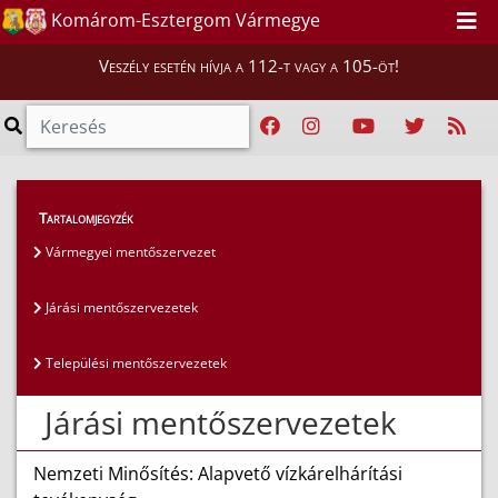
Komárom-Esztergom Vármegye
Veszély esetén hívja a 112-t vagy a 105-öt!
Magunkról
>
Mentőszervezetek
>
Tartalomjegyzék
Járási mentőszervezetek
Vármegyei mentőszervezet
Járási mentőszervezetek
Települési mentőszervezetek
Járási mentőszervezetek
Nemzeti Minősítés: Alapvető vízkárelhárítási