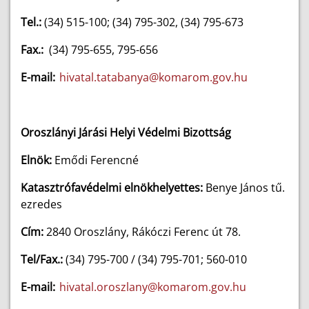
Tel.:
(34) 515-100; (34) 795-302, (34) 795-673
Fax.:
(34) 795-655, 795-656
E-mail:
hivatal.tatabanya@komarom.gov.hu
Oroszlányi Járási Helyi Védelmi Bizottság
Elnök:
Emődi Ferencné
Katasztrófavédelmi elnökhelyettes:
Benye János tű.
ezredes
Cím:
2840 Oroszlány, Rákóczi Ferenc út 78.
Tel/Fax.:
(34) 795-700 / (34) 795-701; 560-010
E-mail:
hivatal.oroszlany@komarom.gov.hu