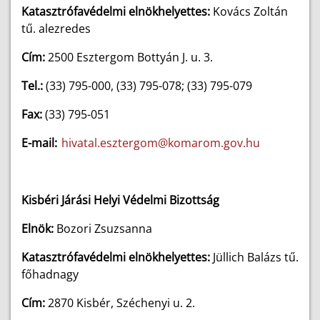
Katasztrófavédelmi elnökhelyettes:
Kovács Zoltán
tű. alezredes
Cím:
2500 Esztergom Bottyán J. u. 3.
Tel.:
(33) 795-000, (33) 795-078; (33) 795-079
Fax:
(33) 795-051
E-mail:
hivatal.esztergom@komarom.gov.hu
Kisbéri Járási Helyi Védelmi Bizottság
Elnök:
Bozori Zsuzsanna
Katasztrófavédelmi elnökhelyettes:
Jüllich Balázs
tű.
főhadnagy
Cím:
2870 Kisbér, Széchenyi u. 2.