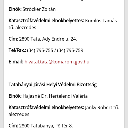
Elnök:
Ströcker Zoltán
Katasztrófavédelmi elnökhelyettes:
Komlós Tamás
tű. alezredes
Cím:
2890 Tata, Ady Endre u. 24.
Tel/Fax.:
(34) 795-755 / (34) 795-759
E-mail:
hivatal.tata@komarom.gov.hu
Tatabányai Járási Helyi Védelmi Bizottság
Elnök:
Hajasné Dr. Hertelendi Valéria
Katasztrófavédelmi elnökhelyettes:
Janky Róbert tű.
alezredes
Cím:
2800 Tatabánya, Fő tér 8.