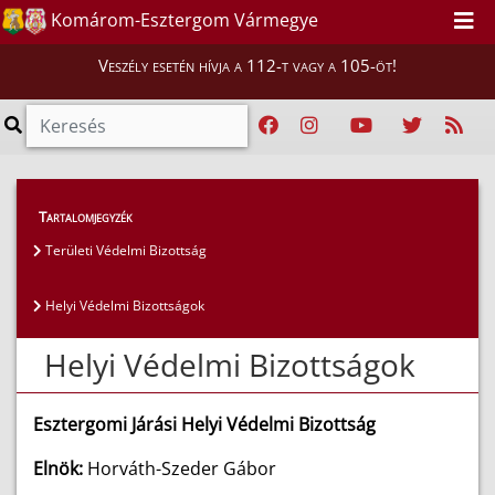
Komárom-Esztergom Vármegye
Veszély esetén hívja a 112-t vagy a 105-öt!
Magunkról
>
Védelmi Bizottságok
>
Tartalomjegyzék
Helyi Védelmi Bizottságok
Területi Védelmi Bizottság
Helyi Védelmi Bizottságok
Helyi Védelmi Bizottságok
Esztergomi Járási Helyi Védelmi Bizottság
Elnök:
Horváth-Szeder Gábor