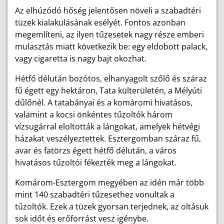
Az elhúzódó hőség jelentősen növeli a szabadtéri
tüzek kialakulásának esélyét. Fontos azonban
megemlíteni, az ilyen tűzesetek nagy része emberi
mulasztás miatt következik be: egy eldobott palack,
vagy cigaretta is nagy bajt okozhat.
Hétfő délután bozótos, elhanyagolt szőlő és száraz
fű égett egy hektáron, Tata külterületén, a Mélyúti
dűlőnél. A tatabányai és a komáromi hivatásos,
valamint a kocsi önkéntes tűzoltók három
vízsugárral eloltották a lángokat, amelyek hétvégi
házakat veszélyeztettek. Esztergomban száraz fű,
avar és fatörzs égett hétfő délután, a város
hivatásos tűzoltói fékezték meg a lángokat.
Komárom-Esztergom megyében az idén már több
mint 140 szabadtéri tűzesethez vonultak a
tűzoltók. Ezek a tüzek gyorsan terjednek, az oltásuk
sok időt és erőforrást vesz igénybe.