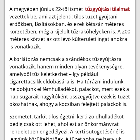
A megyében június 22-től ismét
tűzgyújtási tilalmat
vezettek be, ami azt jelenti: tilos tüzet gyújtani
erdőkben, fásításokban, és ezek kétszáz méteres
körzetében, még a kijelölt tűzrakóhelyeken is. A 200
méteres körzet az ott lévő külterületi ingatlanokra
is vonatkozik.
A korlátozás nemcsak a szándékos tűzgyújtásra
vonatkozik, hanem minden olyan tevékenységre,
amelyből tűz keletkezhet – így például
cigarettacsikk eldobására is. Ha túrázni indulunk,
ne dobjunk el fémhulladékot, palackot, mert ezek a
nap sugarait nagyítóként összegyűjtve ezek is tüzet
okozhatnak, ahogy a kocsiban felejtett palackok is.
Szemetet, tarlót tilos égetni, kerti zöldhulladékot
pedig csak ott lehet, ahol ezt az önkormányzat
rendeletben engedélyezi. A kerti sütögetésénél is
legyünk körültekintőek. A tüzet soha ne hagyjuk