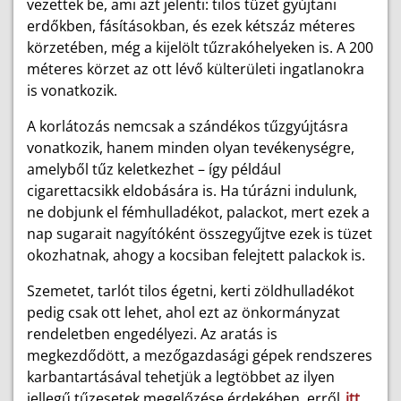
vezettek be, ami azt jelenti: tilos tüzet gyújtani
erdőkben, fásításokban, és ezek kétszáz méteres
körzetében, még a kijelölt tűzrakóhelyeken is. A 200
méteres körzet az ott lévő külterületi ingatlanokra
is vonatkozik.
A korlátozás nemcsak a szándékos tűzgyújtásra
vonatkozik, hanem minden olyan tevékenységre,
amelyből tűz keletkezhet – így például
cigarettacsikk eldobására is. Ha túrázni indulunk,
ne dobjunk el fémhulladékot, palackot, mert ezek a
nap sugarait nagyítóként összegyűjtve ezek is tüzet
okozhatnak, ahogy a kocsiban felejtett palackok is.
Szemetet, tarlót tilos égetni, kerti zöldhulladékot
pedig csak ott lehet, ahol ezt az önkormányzat
rendeletben engedélyezi. Az aratás is
megkezdődött, a mezőgazdasági gépek rendszeres
karbantartásával tehetjük a legtöbbet az ilyen
jellegű tűzesetek megelőzése érdekében, erről
itt