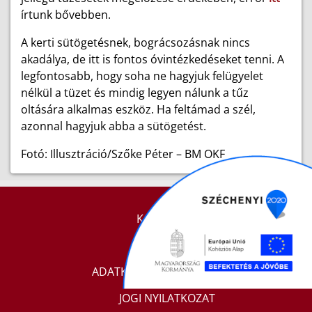
írtunk bővebben.
A kerti sütögetésnek, bográcsozásnak nincs
akadálya, de itt is fontos óvintézkedéseket tenni. A
legfontosabb, hogy soha ne hagyjuk felügyelet
nélkül a tüzet és mindig legyen nálunk a tűz
oltására alkalmas eszköz. Ha feltámad a szél,
azonnal hagyjuk abba a sütögetést.
Fotó: Illusztráció/Szőke Péter – BM OKF
KAPCSOLAT
IMPRESSZUM
ADATKEZELÉSI TÁJÉKOZTATÓ
JOGI NYILATKOZAT