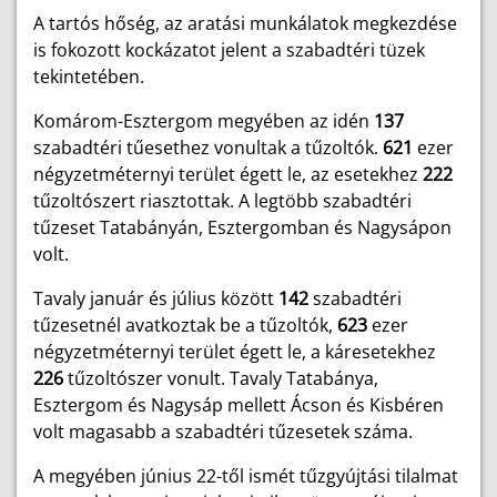
A tartós hőség, az aratási munkálatok megkezdése
is fokozott kockázatot jelent a szabadtéri tüzek
tekintetében.
Komárom-Esztergom megyében az idén
137
szabadtéri tűesethez vonultak a tűzoltók.
621
ezer
négyzetméternyi terület égett le, az esetekhez
222
tűzoltószert riasztottak. A legtöbb szabadtéri
tűzeset Tatabányán, Esztergomban és Nagysápon
volt.
Tavaly január és július között
142
szabadtéri
tűzesetnél avatkoztak be a tűzoltók,
623
ezer
négyzetméternyi terület égett le, a káresetekhez
226
tűzoltószer vonult. Tavaly Tatabánya,
Esztergom és Nagysáp mellett Ácson és Kisbéren
volt magasabb a szabadtéri tűzesetek száma.
A megyében június 22-től ismét tűzgyújtási tilalmat