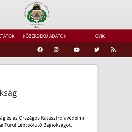
ZTATÓK
KÖZÉRDEKŰ ADATOK
GYIK
okság
g és az Országos Katasztrófavédelmi
ai Turul Lépcsőfutó Bajnokságot.