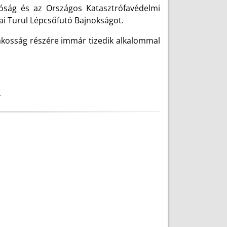
óság és az Országos Katasztrófavédelmi
ai Turul Lépcsőfutó Bajnokságot.
lakosság részére immár tizedik alkalommal
.
.