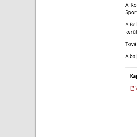
A Ko
Spor
A Be
kerü
Továb
A baj
Ka
V