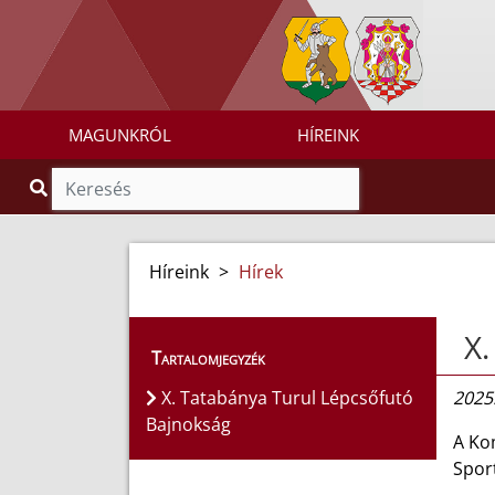
MAGUNKRÓL
HÍREINK
Híreink
>
Hírek
X.
Tartalomjegyzék
X. Tatabánya Turul Lépcsőfutó
2025.
Bajnokság
A Ko
Spor