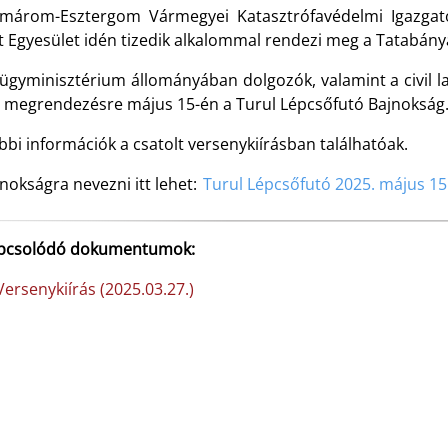
márom-Esztergom Vármegyei Katasztrófavédelmi Igazgat
t Egyesület idén tizedik alkalommal rendezi meg a Tatabány
lügyminisztérium állományában dolgozók, valamint a civil 
l megrendezésre május 15-én a Turul Lépcsőfutó Bajnokság
bi információk a csatolt versenykiírásban találhatóak.
nokságra nevezni itt lehet:
Turul Lépcsőfutó 2025. május 15
pcsolódó dokumentumok:
ersenykiírás (2025.03.27.)