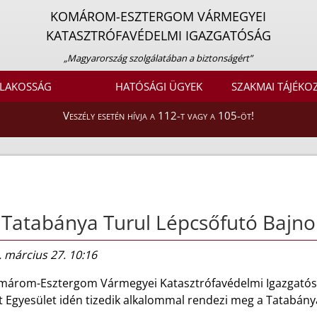
KOMÁROM-ESZTERGOM VÁRMEGYEI
KATASZTRÓFAVÉDELMI IGAZGATÓSÁG
„Magyarország szolgálatában a biztonságért”
LAKOSSÁG
HATÓSÁGI ÜGYEK
SZAKMAI TÁJÉKO
Veszély esetén hívja a 112-t vagy a 105-öt!
 Tatabánya Turul Lépcsőfutó Bajn
 március 27. 10:16
márom-Esztergom Vármegyei Katasztrófavédelmi Igazgatósá
t Egyesület idén tizedik alkalommal rendezi meg a Tatabány