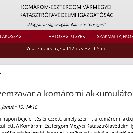
KOMÁROM-ESZTERGOM VÁRMEGYEI
KATASZTRÓFAVÉDELMI IGAZGATÓSÁG
„Magyarország szolgálatában a biztonságért”
LAKOSSÁG
HATÓSÁGI ÜGYEK
SZAKMAI TÁJÉKO
Veszély esetén hívja a 112-t vagy a 105-öt!
k
zemzavar a komáromi akkumuláto
 január 19. 14:18
i napon bejelentés érkezett, amely szerint a komáromi ak
zul lett. A Komárom-Esztergom Megyei Katasztrófavédelmi I