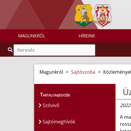
MAGUNKRÓL
HÍREINK
Magunkról
>
Sajtószoba
>
Közleménye
Ü
Tartalomjegyzék
Szóvivő
2022.
A ma
Sajtómeghívók
ross