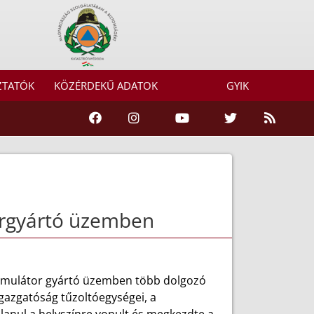
ZTATÓK
KÖZÉRDEKŰ ADATOK
GYIK
rgyártó üzemben
kumulátor gyártó üzemben több dolgozó
gazgatóság tűzoltóegységei, a