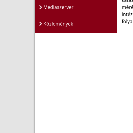
katas
Médiaszerver
mérés
inté
foly
Közlemények