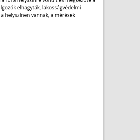
alanul a helyszínre vonult és megkezdte a
dolgozók elhagyták, lakosságvédelmi
k a helyszínen vannak, a mérések