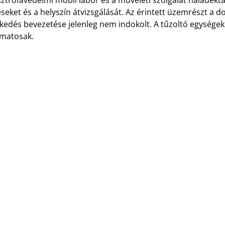
ztrófavédelmi mobil labor és a műveleti szolgálat haladékt
eket és a helyszín átvizsgálását. Az érintett üzemrészt a 
zkedés bevezetése jelenleg nem indokolt. A tűzoltó egysége
amatosak.