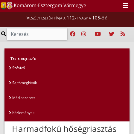
Komárom-Esztergom Vármegye
Veszély esetén hívja a 112-t vagy a 105-öt!
Magunkról
>
Sajtószoba
>
Közlemények
Tartalomjegyzék
Szóvivő
Sajtómeghívók
Médiaszerver
Közlemények
Harmadfokú hőségriasztás