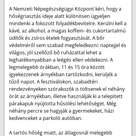
A Nemzeti Népegészségügyi Központ kéri, hogy a
hőségriasztás ideje alatt különösen ügyeljen
mindenki a fokozott folyadékbevitelre. Kerülni kell a
kávé, az alkohol, a magas koffein- és cukortartalmú
üdítők és zsíros ételek fogyasztását. A bőr
védelméről sem szabad megfeledkezni: naptejjel és
világos, jól szellőző bő ruházattal lehet a
leghatékonyabban a leégés ellen védekezni. A
legmelegebb órákban, 11 és 15 óra között
igyekezzenek árnyékban tartózkodni, kerüljék a
tűző napot. A fesztiválokon, szabadtéri
rendezvényeken szórakozók is töltsenek el néhány
órát az árnyékban, illetve használják ki a telepített
párakapuk nyújtotta hűsölési lehetőséget. Még
néhány percre se hagyják a gyermekeket, házi
kedvenceket a parkoló autóban.
A tartós hőség miatt, az átlagosnál melegebb