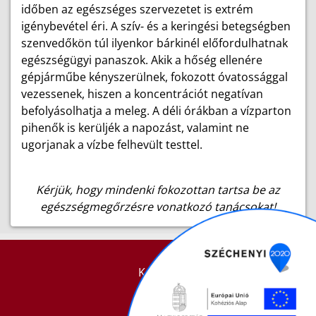
időben az egészséges szervezetet is extrém
igénybevétel éri. A szív- és a keringési betegségben
szenvedőkön túl ilyenkor bárkinél előfordulhatnak
egészségügyi panaszok. Akik a hőség ellenére
gépjárműbe kényszerülnek, fokozott óvatossággal
vezessenek, hiszen a koncentrációt negatívan
befolyásolhatja a meleg. A déli órákban a vízparton
pihenők is kerüljék a napozást, valamint ne
ugorjanak a vízbe felhevült testtel.
Kérjük, hogy mindenki fokozottan tartsa be az
egészségmegőrzésre vonatkozó tanácsokat!
KAPCSOLAT
IMPRESSZUM