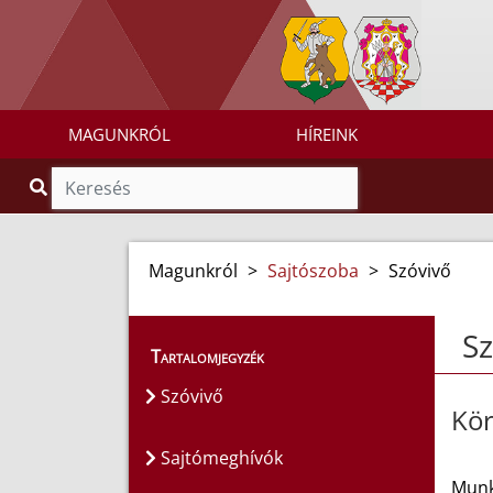
MAGUNKRÓL
HÍREINK
Magunkról
>
Sajtószoba
>
Szóvivő
Sz
Tartalomjegyzék
Szóvivő
Kör
Sajtómeghívók
Munk