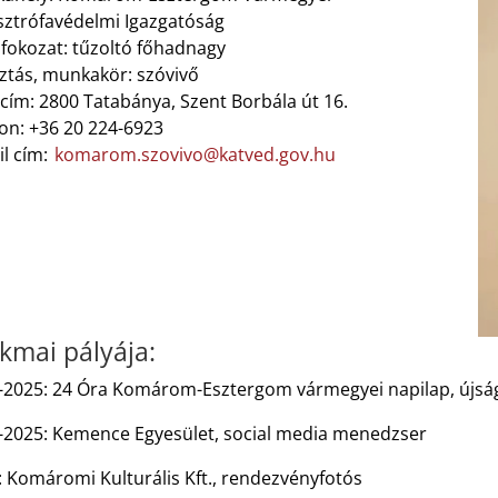
sztrófavédelmi Igazgatóság
fokozat: tűzoltó főhadnagy
ztás, munkakör: szóvivő
cím: 2800 Tatabánya, Szent Borbála út 16.
fon: +36 20 224-6923
il cím:
komarom.szovivo@katved.gov.hu
kmai pályája:
-2025: 24 Óra Komárom-Esztergom vármegyei napilap, újsá
-2025: Kemence Egyesület, social media menedzser
: Komáromi Kulturális Kft., rendezvényfotós