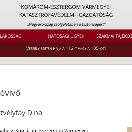
KOMÁROM-ESZTERGOM VÁRMEGYEI
KATASZTRÓFAVÉDELMI IGAZGATÓSÁG
„Magyarország szolgálatában a biztonságért”
LAKOSSÁG
HATÓSÁGI ÜGYEK
SZAKMAI TÁJÉKO
Veszély esetén hívja a 112-t vagy a 105-öt!
óvivő
tvélyfáy Dina
ahely: Komárom-Esztergom Vármegyei