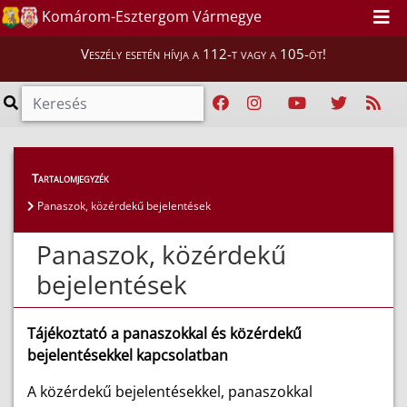
Komárom-Esztergom Vármegye
Veszély esetén hívja a 112-t vagy a 105-öt!
Lakosság
>
Ügyfélfogadás rendje, elérhetőségek
Tartalomjegyzék
>
Panaszok, közérdekű bejelentések
Panaszok, közérdekű bejelentések
Panaszok, közérdekű
bejelentések
Tájékoztató a panaszokkal és közérdekű
bejelentésekkel kapcsolatban
A közérdekű bejelentésekkel, panaszokkal