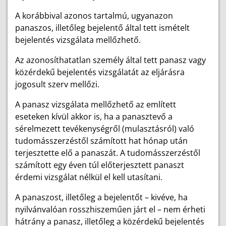
A korábbival azonos tartalmú, ugyanazon
panaszos, illetőleg bejelentő által tett ismételt
bejelentés vizsgálata mellőzhető.
Az azonosíthatatlan személy által tett panasz vagy
közérdekű bejelentés vizsgálatát az eljárásra
jogosult szerv mellőzi.
A panasz vizsgálata mellőzhető az említett
eseteken kívül akkor is, ha a panasztevő a
sérelmezett tevékenységről (mulasztásról) való
tudomásszerzéstől számított hat hónap után
terjesztette elő a panaszát. A tudomásszerzéstől
számított egy éven túl előterjesztett panaszt
érdemi vizsgálat nélkül el kell utasítani.
A panaszost, illetőleg a bejelentőt – kivéve, ha
nyilvánvalóan rosszhiszeműen járt el – nem érheti
hátrány a panasz, illetőleg a közérdekű bejelentés