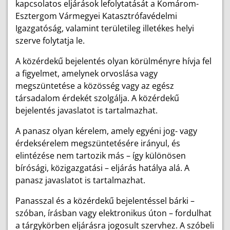
kapcsolatos eljárások lefolytatását a Komárom-
Esztergom Vármegyei Katasztrófavédelmi
Igazgatóság, valamint területileg illetékes helyi
szerve folytatja le.
A közérdekű bejelentés olyan körülményre hívja fel
a figyelmet, amelynek orvoslása vagy
megszüntetése a közösség vagy az egész
társadalom érdekét szolgálja. A közérdekű
bejelentés javaslatot is tartalmazhat.
A panasz olyan kérelem, amely egyéni jog- vagy
érdeksérelem megszüntetésére irányul, és
elintézése nem tartozik más – így különösen
bírósági, közigazgatási – eljárás hatálya alá. A
panasz javaslatot is tartalmazhat.
Panasszal és a közérdekű bejelentéssel bárki –
szóban, írásban vagy elektronikus úton – fordulhat
a tárgykörben eljárásra jogosult szervhez. A szóbeli