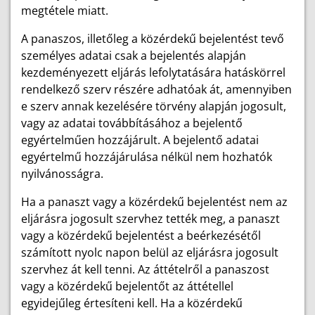
megtétele miatt.
A panaszos, illetőleg a közérdekű bejelentést tevő
személyes adatai csak a bejelentés alapján
kezdeményezett eljárás lefolytatására hatáskörrel
rendelkező szerv részére adhatóak át, amennyiben
e szerv annak kezelésére törvény alapján jogosult,
vagy az adatai továbbításához a bejelentő
egyértelműen hozzájárult. A bejelentő adatai
egyértelmű hozzájárulása nélkül nem hozhatók
nyilvánosságra.
Ha a panaszt vagy a közérdekű bejelentést nem az
eljárásra jogosult szervhez tették meg, a panaszt
vagy a közérdekű bejelentést a beérkezésétől
számított nyolc napon belül az eljárásra jogosult
szervhez át kell tenni. Az áttételről a panaszost
vagy a közérdekű bejelentőt az áttétellel
egyidejűleg értesíteni kell. Ha a közérdekű