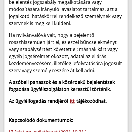
bejelentés jogszabály megalkotására vagy
módosítására irányuló javaslatot tartalmaz, azt a
jogalkotói hatáskörrel rendelkező személynek vagy
szervnek is meg kell küldeni.
Ha nyilvánvalóvá vált, hogy a bejelentő
rosszhiszeműen járt el, és ezzel bűncselekményt
vagy szabálysértést követett el; másnak kárt vagy
egyéb jogsérelmet okozott, adatai az eljárás
kezdeményezésére, illetőleg lefolytatására jogosult
szerv vagy személy részére át kell adni.
A szóbeli panaszok és a közérdekű bejelentések
fogadása ügyfélszolgálaton keresztül történik.
Az ügyfélfogadás rendjéről
itt
tájékozódhat.
Kapcsolódó dokumentumok: