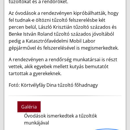
tűzoltókat és a rendőröket.
Az óvodások a rendezvényen kipróbálhatták, hogy
fel tudnak-e öltözni tűzoltó felszerelésbe két
percen belül, László Krisztián tűzoltó százados és
Benke István Roland tűzoltó százados jóvoltából
pedig a Katasztrófavédelmi Mobil Labor
gépjárművel és felszerelésével is megismerkedtek.
A rendezvényen a rendőrség munkatársai is részt
vettek, akik egyebek mellett kutyás bemutatót
tartottak a gyerekeknek.
Fotó: Körtvélyfáy Dina tűzoltó főhadnagy
Galéria
Óvodások ismerkedtek a tűzoltók
munkájával