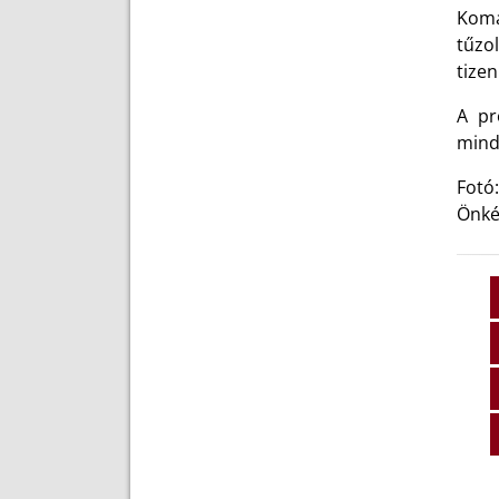
Komá
tűzo
tizen
A pr
mind
Fotó
Önké