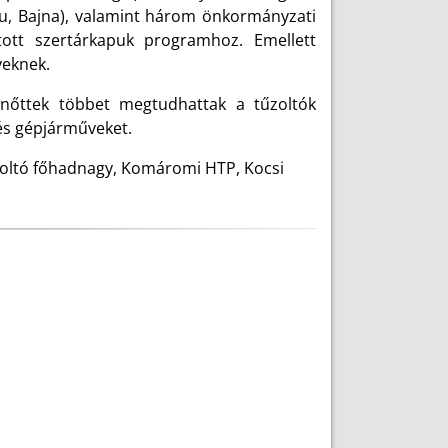
u, Bajna), valamint három önkormányzati
tott szertárkapuk programhoz. Emellett
yeknek.
lnőttek többet megtudhattak a tűzoltók
 és gépjárműveket.
űzoltó főhadnagy, Komáromi HTP, Kocsi