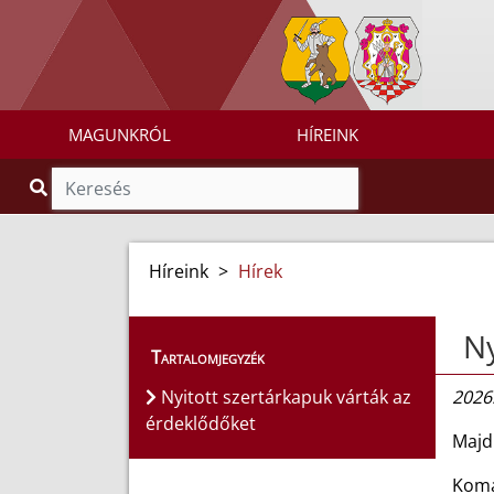
MAGUNKRÓL
HÍREINK
Híreink
>
Hírek
Ny
Tartalomjegyzék
Nyitott szertárkapuk várták az
2026.
érdeklődőket
Majd
Komá