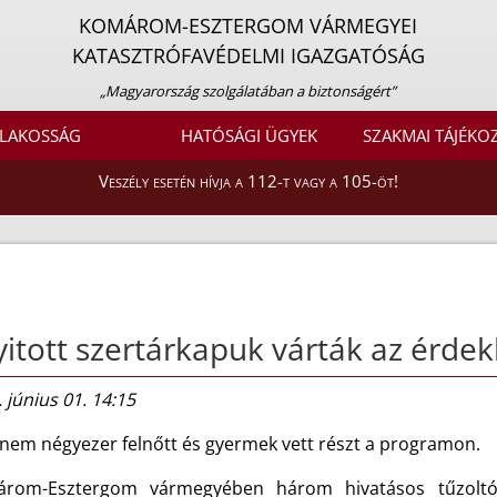
KOMÁROM-ESZTERGOM VÁRMEGYEI
KATASZTRÓFAVÉDELMI IGAZGATÓSÁG
„Magyarország szolgálatában a biztonságért”
LAKOSSÁG
HATÓSÁGI ÜGYEK
SZAKMAI TÁJÉKO
Veszély esetén hívja a 112-t vagy a 105-öt!
itott szertárkapuk várták az érde
 június 01. 14:15
nem négyezer felnőtt és gyermek vett részt a programon.
rom-Esztergom vármegyében három hivatásos tűzoltó-