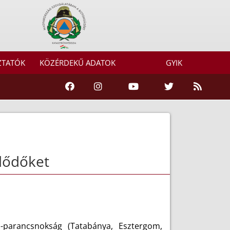
ZTATÓK
KÖZÉRDEKŰ ADATOK
GYIK
klődőket
parancsnokság (Tatabánya, Esztergom,