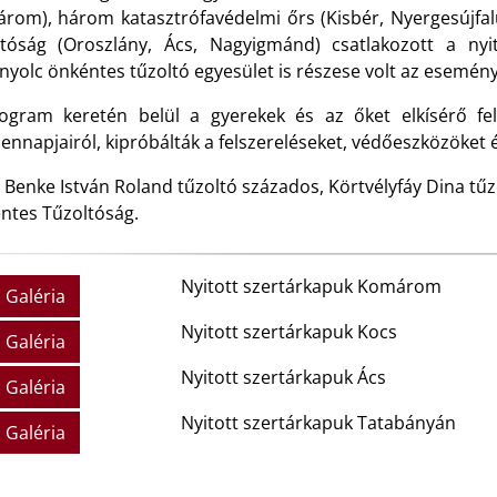
rom), három katasztrófavédelmi őrs (Kisbér, Nyergesújfal
ltóság (Oroszlány, Ács, Nagyigmánd) csatlakozott a nyi
nyolc önkéntes tűzoltó egyesület is részese volt az esemén
ogram keretén belül a gyerekek és az őket elkísérő fe
ennapjairól, kipróbálták a felszereléseket, védőeszközöket
: Benke István Roland tűzoltó százados, Körtvélyfáy Dina t
ntes Tűzoltóság.
Nyitott szertárkapuk Komárom
Galéria
Nyitott szertárkapuk Kocs
Galéria
Nyitott szertárkapuk Ács
Galéria
Nyitott szertárkapuk Tatabányán
Galéria