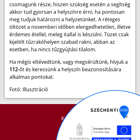
csomagunk része, hiszen szükség esetén a segítség
akkor tud gyorsan a helyszínre érni, ha pontosan
meg tudjuk határozni a helyzetünket. A réteges
öltözet a novemberi időben elengedhetetlen, illetve
érdemes étellel, meleg itallal is készülni. Tüzet csak
kijelölt tűzrakóhelyen szabad rakni, abban az
esetben, ha nincs tűzgyújtási tilalom.
Ha mégis eltévedtünk, vagy megsérültünk, hívjuk a
112
-őt és keressünk a helyszín beazonosítására
alkalmas pontokat.
Fotó: Illusztráció
KAPCSOLAT
IMPRESSZUM