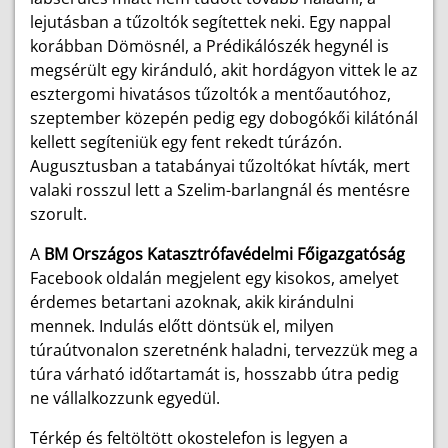
lejutásban a tűzoltók segítettek neki. Egy nappal
korábban Dömösnél, a Prédikálószék hegynél is
megsérült egy kiránduló, akit hordágyon vittek le az
esztergomi hivatásos tűzoltók a mentőautóhoz,
szeptember közepén pedig egy dobogókői kilátónál
kellett segíteniük egy fent rekedt túrázón.
Augusztusban a tatabányai tűzoltókat hívták, mert
valaki rosszul lett a Szelim-barlangnál és mentésre
szorult.
A
BM Országos Katasztrófavédelmi Főigazgatóság
Facebook oldalán megjelent egy kisokos, amelyet
érdemes betartani azoknak, akik kirándulni
mennek. Indulás előtt döntsük el, milyen
túraútvonalon szeretnénk haladni, tervezzük meg a
túra várható időtartamát is, hosszabb útra pedig
ne vállalkozzunk egyedül.
Térkép és feltöltött okostelefon is legyen a