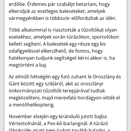
erdőbe. Érdemes pár szabályt betartani, hogy
elkerüljük az esetleges baleseteket, amelyek
vármegyénkben is többször előfordultak az idén.
Több alkalommal is riasztották a tűzoltókat olyan
esetekhez, amelyek során túrázókon, sportolókon
kellett segíteni. A balesetek egy része egy kis
odafigyeléssel elkerülhető, de fontos, hogy
hatékonyan tudjunk segítséget kérni akkor is, ha
megtörtént a baj.
Az elmúlt hétvégén egy futó zuhant le Oroszlány és
Gánt között egy szikláról, akit az oroszlányi
önkormányzati tűzoltók terepjáróval tudtak
megközelíteni, majd merevfalú hordágyon vitték el
a mentőhelikopterig.
November elsején egy kiránduló jutott bajba
Vértestolnánál, a Pes-kő-barlangnál. A túrázó
lábsérülés miatt nem tudott tovább haladni, a