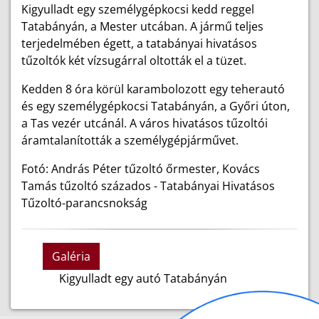
Kigyulladt egy személygépkocsi kedd reggel
Tatabányán, a Mester utcában. A jármű teljes
terjedelmében égett, a tatabányai hivatásos
tűzoltók két vízsugárral oltották el a tüzet.
Kedden 8 óra körül karambolozott egy teherautó
és egy személygépkocsi Tatabányán, a Győri úton,
a Tas vezér utcánál. A város hivatásos tűzoltói
áramtalanították a személygépjárművet.
Fotó: András Péter tűzoltó őrmester, Kovács
Tamás tűzoltó százados - Tatabányai Hivatásos
Tűzoltó-parancsnokság
Galéria
Kigyulladt egy autó Tatabányán