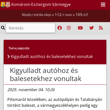
Komárom-Esztergom Vármegye
Veszély esetén hívja a 112-t vagy a 105-öt!
Híreink
>
Hírek
Tartalomjegyzék
Kigyulladt autóhoz és balesetekhez vonultak
Kigyulladt autóhoz és
balesetekhez vonultak
2025. november 04. 10:26
Pilismarót közelében, az autópályán és Tatabányán
történt baleset, a vármegyeszékhelyen pedig egy