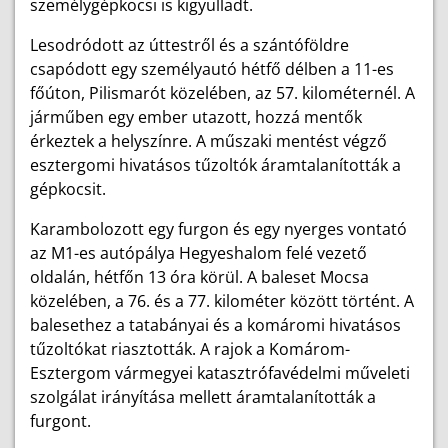
személygépkocsi is kigyulladt.
Lesodródott az úttestről és a szántóföldre
csapódott egy személyautó hétfő délben a 11-es
főúton, Pilismarót közelében, az 57. kilométernél. A
járműben egy ember utazott, hozzá mentők
érkeztek a helyszínre. A műszaki mentést végző
esztergomi hivatásos tűzoltók áramtalanították a
gépkocsit.
Karambolozott egy furgon és egy nyerges vontató
az M1-es autópálya Hegyeshalom felé vezető
oldalán, hétfőn 13 óra körül. A baleset Mocsa
közelében, a 76. és a 77. kilométer között történt. A
balesethez a tatabányai és a komáromi hivatásos
tűzoltókat riasztották. A rajok a Komárom-
Esztergom vármegyei katasztrófavédelmi műveleti
szolgálat irányítása mellett áramtalanították a
furgont.