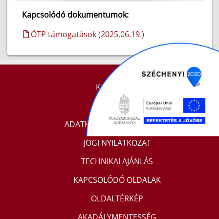
Kapcsolódó dokumentumok:
ÖTP támogatások (2025.06.19.)
KAPCSOLAT
IMPRESSZUM
ADATKEZELÉSI TÁJÉKOZTATÓ
JOGI NYILATKOZAT
TECHNIKAI AJÁNLÁS
KAPCSOLÓDÓ OLDALAK
OLDALTÉRKÉP
AKADÁLYMENTESSÉG