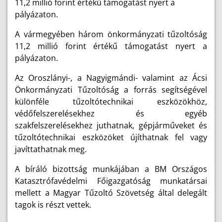
11,2 millió forint értékű támogatást nyert a
pályázaton.
A vármegyében három önkormányzati tűzoltóság
11,2 millió forint értékű támogatást nyert a
pályázaton.
Az Oroszlányi-, a Nagyigmándi- valamint az Ácsi
Önkormányzati Tűzoltóság a forrás segítségével
különféle tűzoltótechnikai eszközökhöz,
védőfelszerelésekhez és egyéb
szakfelszerelésekhez juthatnak, gépjárműveket és
tűzoltótechnikai eszközöket újíthatnak fel vagy
javíttathatnak meg.
A bíráló bizottság munkájában a BM Országos
Katasztrófavédelmi Főigazgatóság munkatársai
mellett a Magyar Tűzoltó Szövetség által delegált
tagok is részt vettek.