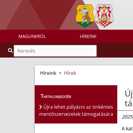
MAGUNKRÓL
HÍREINK
Híreink
>
Hírek
Új
Tartalomjegyzék
t
Újra lehet pályázni az önkéntes
mentőszervezetek támogatására
2025.
A ka