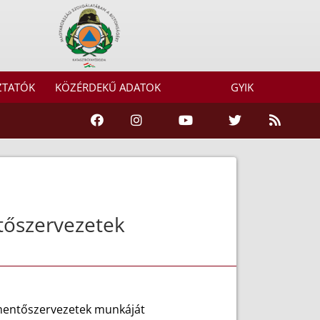
ZTATÓK
KÖZÉRDEKŰ ADATOK
GYIK
tőszervezetek
 mentőszervezetek munkáját