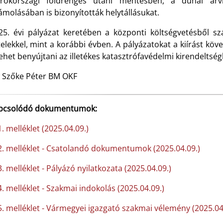
rökországi földrengés utáni mentésben, a dunai árv
ámolásában is bizonyították helytállásukat.
25. évi pályázat keretében a központi költségvetésből szá
telekkel, mint a korábbi évben. A pályázatokat a kiírást kö
lehet benyújtani az illetékes katasztrófavédelmi kirendeltség
: Szőke Péter BM OKF
pcsolódó dokumentumok:
. melléklet (2025.04.09.)
. melléklet - Csatolandó dokumentumok (2025.04.09.)
. melléklet - Pályázó nyilatkozata (2025.04.09.)
. melléklet - Szakmai indokolás (2025.04.09.)
. melléklet - Vármegyei igazgató szakmai vélemény (2025.04