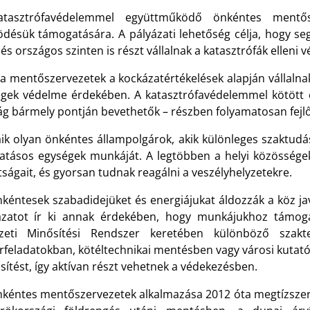
tasztrófavédelemmel együttműködő önkéntes mentős
désük támogatására. A pályázati lehetőség célja, hogy se
 és országos szinten is részt vállalnak a katasztrófák elleni 
a mentőszervezetek a kockázatértékelések alapján vállalnak 
égek védelme érdekében. A katasztrófavédelemmel kötött
ág bármely pontján bevethetők – részben folyamatosan fej
aik olyan önkéntes állampolgárok, akik különleges szaktudá
vatásos egységek munkáját. A legtöbben a helyi közösségek
ságait, és gyorsan tudnak reagálni a veszélyhelyzetekre.
nkéntesek szabadidejüket és energiájukat áldozzák a köz j
ázatot ír ki annak érdekében, hogy munkájukhoz támoga
eti Minősítési Rendszer keretében különböző szakt
rfeladatokban, kötéltechnikai mentésben vagy városi kuta
ítést, így aktívan részt vehetnek a védekezésben.
nkéntes mentőszervezetek alkalmazása 2012 óta megtízszer