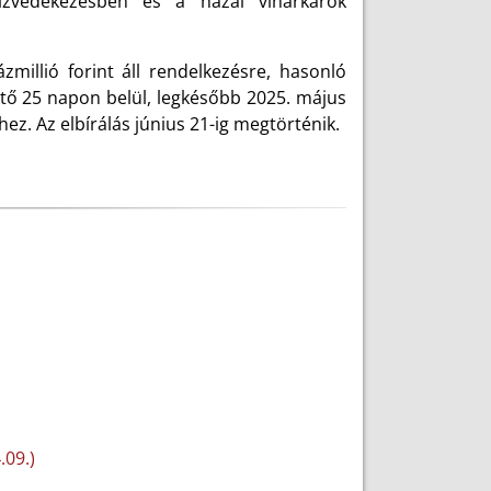
ízvédekezésben és a hazai viharkárok
zmillió forint áll rendelkezésre, hasonló
vető 25 napon belül, legkésőbb 2025. május
hez. Az elbírálás június 21-ig megtörténik.
.09.)