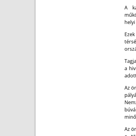
A ka
műkö
helyi
Ezek 
térs
orsz
Tagj
a hi
adott
Az ö
pály
Nemz
búvá
minős
Az ö