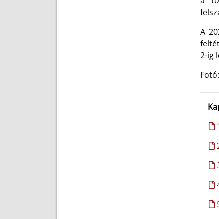
a tö
felsz
A 20
felté
2-ig 
Fotó
Ka
1
2
3
4
5