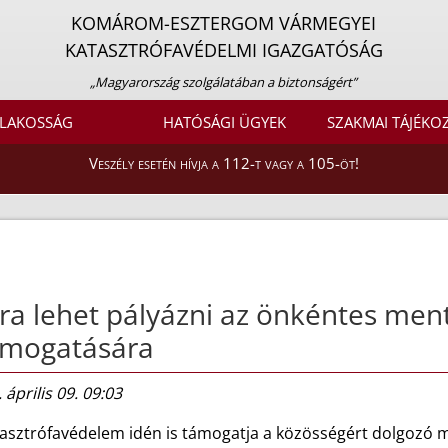
KOMÁROM-ESZTERGOM VÁRMEGYEI
KATASZTRÓFAVÉDELMI IGAZGATÓSÁG
„Magyarország szolgálatában a biztonságért”
LAKOSSÁG
HATÓSÁGI ÜGYEK
SZAKMAI TÁJÉKO
Veszély esetén hívja a 112-t vagy a 105-öt!
ra lehet pályázni az önkéntes men
ámogatására
 április 09. 09:03
tasztrófavédelem idén is támogatja a közösségért dolgozó