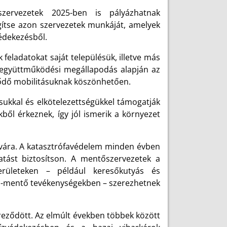
zervezetek 2025-ben is pályázhatnak
gítse azon szervezetek munkáját, amelyek
védekezésből.
feladatokat saját településük, illetve más
 együttműködési megállapodás alapján az
lődő mobilitásuknak köszönhetően.
sukkal és elkötelezettségükkel támogatják
ből érkeznek, így jól ismerik a környezet
avára. A katasztrófavédelem minden évben
tást biztosítson. A mentőszervezetek a
erületeken – például keresőkutyás és
tó-mentő tevékenységekben – szerezhetnek
eződött. Az elmúlt években többek között