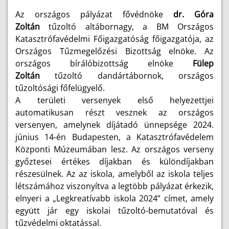
Az országos pályázat fővédnöke
dr. Góra
Zoltán
tűzoltó altábornagy, a BM Országos
Katasztrófavédelmi Főigazgatóság főigazgatója, az
Országos Tűzmegelőzési Bizottság elnöke. Az
országos bírálóbizottság elnöke
Fülep
Zoltán
tűzoltó dandártábornok, országos
tűzoltósági főfelügyelő.
A területi versenyek első helyezettjei
automatikusan részt vesznek az országos
versenyen, amelynek díjátadó ünnepsége 2024.
június 14-én Budapesten, a Katasztrófavédelem
Központi Múzeumában lesz. Az országos verseny
győztesei értékes díjakban és különdíjakban
részesülnek. Az az iskola, amelyből az iskola teljes
létszámához viszonyítva a legtöbb pályázat érkezik,
elnyeri a „Legkreatívabb iskola 2024” címet, amely
együtt jár egy iskolai tűzoltó-bemutatóval és
tűzvédelmi oktatással.