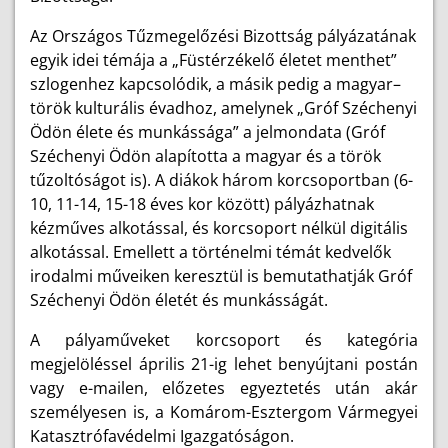
Az Országos Tűzmegelőzési Bizottság pályázatának
egyik idei témája a „Füstérzékelő életet menthet”
szlogenhez kapcsolódik, a másik pedig a
magyar–
török kulturális évadhoz, amelynek „Gróf Széchenyi
Ödön élete és munkássága” a jelmondata
(
Gróf
Széchenyi Ödön
alapította a magyar és a török
tűzoltóságot is). A diákok három korcsoportban (6-
10, 11-14, 15-18 éves kor között) pályázhatnak
kézműves alkotással, és korcsoport nélkül digitális
alkotással. Emellett a történelmi témát kedvelők
irodalmi műveiken keresztül is bemutathatják Gróf
Széchenyi Ödön életét és munkásságát.
A pályaműveket korcsoport és kategória
megjelöléssel április 21-ig lehet benyújtani postán
vagy e-mailen, előzetes egyeztetés után akár
személyesen is, a Komárom-Esztergom Vármegyei
Katasztrófavédelmi Igazgatóságon.