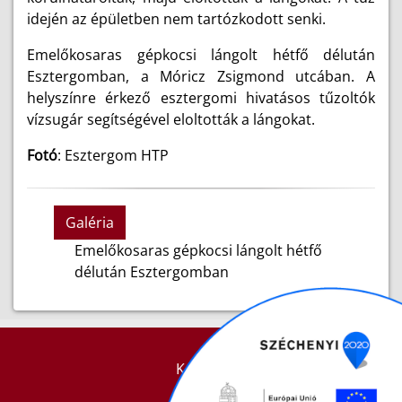
idején az épületben nem tartózkodott senki.
Emelőkosaras gépkocsi lángolt hétfő délután
Esztergomban, a Móricz Zsigmond utcában. A
helyszínre érkező esztergomi hivatásos tűzoltók
vízsugár segítségével eloltották a lángokat.
Fotó
: Esztergom HTP
Galéria
Emelőkosaras gépkocsi lángolt hétfő
délután Esztergomban
KAPCSOLAT