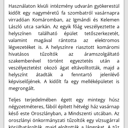
Használaton kívüli intézmény udvarán gyökerestül
kidőlt egy nagyméretű fa szombatról vasárnapra
virradóan Komáromban, az Igmándi és Kelemen
László utca sarkán. Az egyik főág veszélyeztette a
helyszínen található épület tetőszerkezetét,
valamint magával rántotta az elektromos
légvezetéket is. A helyszínre riasztott komáromi
hivatásos tűzoltók az áramszolgáltató
szakemberével történt egyeztetés után a
veszélyeztetést okozó ágat eltávolították, majd a
helyszínt átadták a fenntartó jelenlévő
képviselőjének. A kidőlt fa egy melléképületet is
megrongált.
Teljes terjedelmében égett egy mintegy húsz
négyzetméteres, fából épített hétvégi ház vasárnap
késő este Oroszlányban, a Mindszenti utcában. Az
oroszlányi önkormányzati tűzoltók egy vízsugárral
körülhatárolták, majd eloltották a lángokat. A tűz