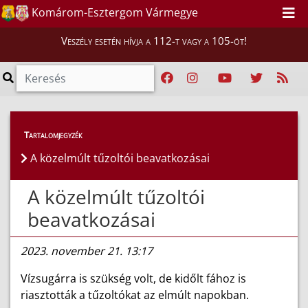
Komárom-Esztergom Vármegye
Veszély esetén hívja a 112-t vagy a 105-öt!
Híreink
>
Hírek
Tartalomjegyzék
A közelmúlt tűzoltói beavatkozásai
A közelmúlt tűzoltói
beavatkozásai
2023. november 21. 13:17
Vízsugárra is szükség volt, de kidőlt fához is
riasztották a tűzoltókat az elmúlt napokban.