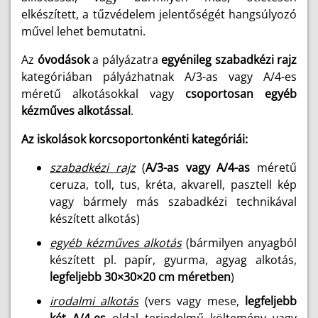
elkészített, a tűzvédelem jelentőségét hangsúlyozó
művel lehet bemutatni.
Az
óvodások
a pályázatra
egyénileg
szabadkézi rajz
kategóriában pályázhatnak A/3-as vagy A/4-es
méretű alkotásokkal vagy
csoportosan egyéb
kézműves alkotással
.
Az iskolások korcsoportonkénti kategóriái:
szabadkézi rajz
(
A/3-as vagy A/4-as
méretű
ceruza, toll, tus, kréta, akvarell, pasztell kép
vagy bármely más szabadkézi technikával
készített alkotás)
egyéb kézműves alkotás
(bármilyen anyagból
készített pl. papír, gyurma, agyag alkotás,
legfeljebb 30×30×20 cm méretben
)
irodalmi alkotás
(vers vagy mese,
legfeljebb