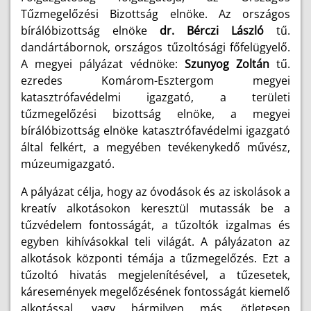
Tűzmegelőzési Bizottság elnöke. Az országos
bírálóbizottság elnöke
dr. Bérczi László
tű.
dandártábornok
,
országos tűzoltósági főfelügyelő
.
A megyei pályázat védnöke:
Szunyog Zoltán
tű.
ezredes Komárom-Esztergom megyei
katasztrófavédelmi igazgató, a területi
tűzmegelőzési bizottság elnöke, a megyei
bírálóbizottság elnöke katasztrófavédelmi igazgató
által felkért, a megyében tevékenykedő művész,
múzeumigazgató.
A pályázat célja, hogy az óvodások és az iskolások a
kreatív alkotásokon keresztül mutassák be a
tűzvédelem fontosságát, a tűzoltók izgalmas és
egyben kihívásokkal teli világát. A pályázaton az
alkotások központi témája a tűzmegelőzés. Ezt a
tűzoltó hivatás megjelenítésével, a tűzesetek,
káresemények megelőzésének fontosságát kiemelő
alkotással, vagy bármilyen más, ötletesen