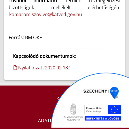
További információ
: területi tűzmegelőzési
bizottságok mellékelt elérhetőségén:
komarom.szovivo@katved.gov.hu
Forrás: BM OKF
Kapcsolódó dokumentumok:
Nyilatkozat (2020.02.18.)
KAPCSOLAT
IMPRESSZUM
ADATKEZELÉSI TÁJÉKOZTATÓ