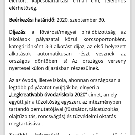
életkor), kapcsolattartási e-mail cím, telefonos
elérhetőség.
Beérkezési határidő
: 2020. szeptember 30.
Díjazás
: a fővárosi/megyei bírálóbizottság az
iskolások pályázatai közül korcsoportonként,
kategóriánként 3-3 alkotást díjaz, az első helyezett
alkotások automatikusan részt vesznek az
országos döntőben is! Az országos verseny
nyertesei külön díjazásban részesülnek.
Az az óvoda, illetve iskola, ahonnan országosan a
legtöbb pályázatot nyújtják be, elnyeri a
„Legkreatívabb óvoda/iskola 2020”
címet, amely
együtt jár a tűzoltóság egyszeri, az intézményben
tartandó bemutatójával (füstsátor, tálcatűzoltás,
olajtűzoltás, roncsvágás) és tűzvédelmi oktatás
megtartásával.