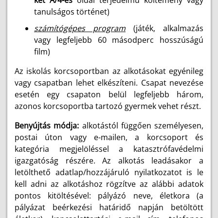
két A/4-es
oldal terjedelmű költemény vagy
tanulságos történet)
számítógépes program
(játék, alkalmazás
vagy legfeljebb 60 másodperc hosszúságú
film)
Az iskolás korcsoportban az alkotásokat egyénileg
vagy csapatban lehet elkészíteni. Csapat nevezése
esetén egy csapaton belül legfeljebb három,
azonos korcsoportba tartozó gyermek vehet részt.
Benyújtás módja:
alkotástól függően személyesen,
postai úton vagy e-mailen, a korcsoport és
kategória megjelöléssel a katasztrófavédelmi
igazgatóság részére. Az alkotás leadásakor a
letölthető adatlap/hozzájáruló nyilatkozatot is le
kell adni az alkotáshoz rögzítve az alábbi adatok
pontos kitöltésével: pályázó neve, életkora (a
pályázat beérkezési határidő napján betöltött