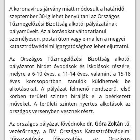
A koronavírus-járvány miatt módosult a határidő,
szeptember 30-ig lehet benyújtani az Országos
Tűzmegelőzési Bizottság alkotói pályázatának
pályaműveit. Az alkotásokat változatlanul
személyesen, postai úton vagy e-mailen a megyei
katasztrófavédelmi igazgatósághoz lehet eljuttatni.
Az Országos Tűzmegelőzési Bizottság alkotói
pályázatot hirdet óvodások és iskolások részére,
melyre a 6-10 éves, a 11-14 éves, valamint a 15-18
éves korcsoportban tanulók küldhetnek be
alkotásokat. A pályázat felmenő rendszerű, első
körben területi szinten bírálják el a beérkezett
műveket. A területi szinten nyertes alkotások az
országos versenyben vesznek részt.
Az országos pályázat fővédnöke
dr. Góra Zoltán
tű.
vezérőrnagy, a BM Országos Katasztrófavédelmi
Főigazgatóság
főigazgatója, az Országos