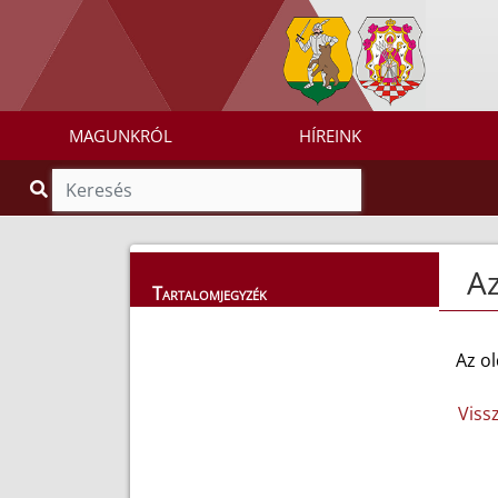
MAGUNKRÓL
HÍREINK
Az
Tartalomjegyzék
Az ol
Viss