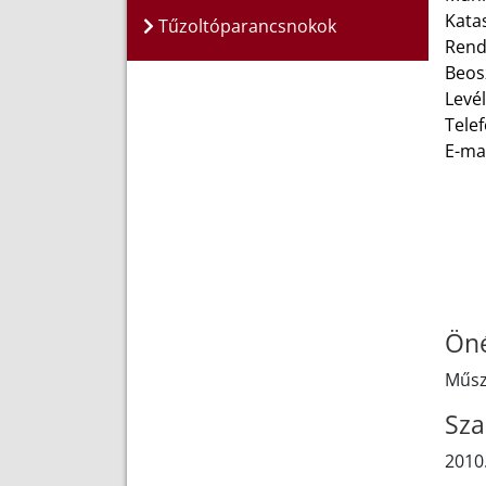
Kata
Tűzoltóparancsnokok
Rend
Beos
Levél
Telef
E-ma
Öné
Műsza
Sza
2010