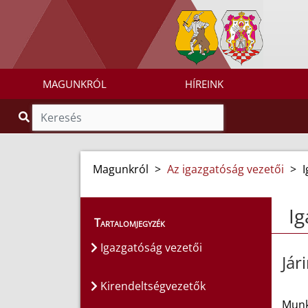
MAGUNKRÓL
HÍREINK
Magunkról
>
Az igazgatóság vezetői
>
I
Ig
Tartalomjegyzék
Igazgatóság vezetői
Jár
Kirendeltségvezetők
Munk