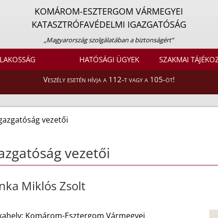
KOMÁROM-ESZTERGOM VÁRMEGYEI
KATASZTRÓFAVÉDELMI IGAZGATÓSÁG
„Magyarország szolgálatában a biztonságért”
LAKOSSÁG
HATÓSÁGI ÜGYEK
SZAKMAI TÁJÉKO
Veszély esetén hívja a 112-t vagy a 105-öt!
gazgatóság vezetői
azgatóság vezetői
inka Miklós Zsolt
ahely: Komárom-Esztergom Vármegyei