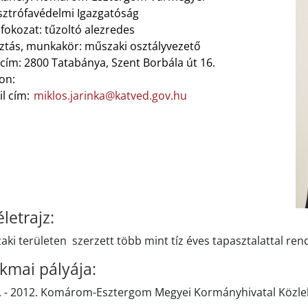
sztrófavédelmi Igazgatóság
fokozat: tűzoltó alezredes
ztás, munkakör: műszaki osztályvezető
cím: 2800 Tatabánya, Szent Borbála út 16.
on:
il cím:
miklos.jarinka@katved.gov.hu
letrajz:
ki területen szerzett több mint tíz éves tapasztalattal rend
kmai pályája:
. - 2012. Komárom-Esztergom Megyei Kormányhivatal Közle