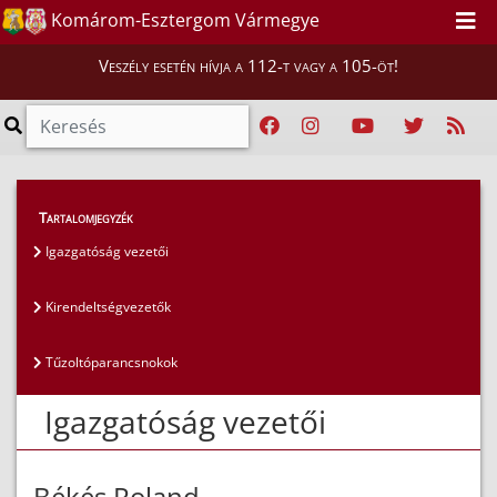
Komárom-Esztergom Vármegye
Veszély esetén hívja a 112-t vagy a 105-öt!
Magunkról
>
Az igazgatóság vezetői
>
Tartalomjegyzék
Igazgatóság vezetői
Igazgatóság vezetői
Kirendeltségvezetők
Tűzoltóparancsnokok
Igazgatóság vezetői
Békés Roland