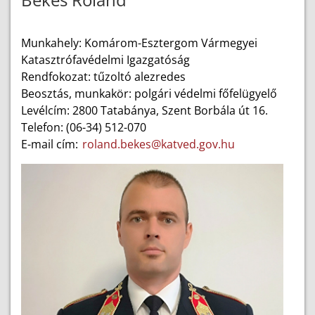
Munkahely: Komárom-Esztergom Vármegyei
Katasztrófavédelmi Igazgatóság
Rendfokozat: tűzoltó alezredes
Beosztás, munkakör: polgári védelmi főfelügyelő
Levélcím: 2800 Tatabánya, Szent Borbála út 16.
Telefon: (06-34) 512-070
E-mail cím:
roland.bekes@katved.gov.hu