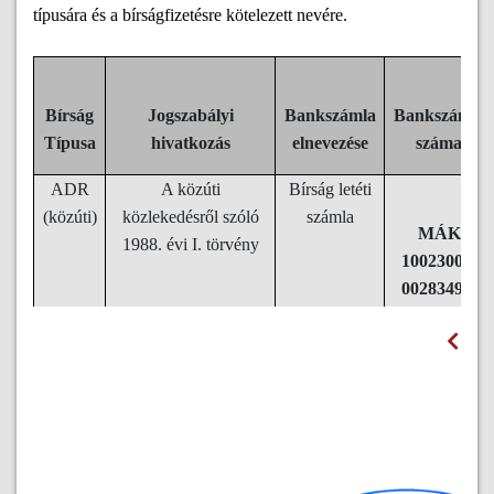
típusára és a bírságfizetésre kötelezett nevére.
Bírság
Jogszabályi
Bankszámla
Bankszámla
Típusa
hivatkozás
elnevezése
száma
ADR
A közúti
Bírság letéti
(közúti)
közlekedésről szóló
számla
MÁK
1988. évi I. törvény
10023002-
00283494-
20000002
RID
A
Bírság letéti
(vasúti)
katasztrófavédelemről
számla
MÁK
és a hozzá
10023002-
kapcsolódó egyes
00283494-
törvények
20000002