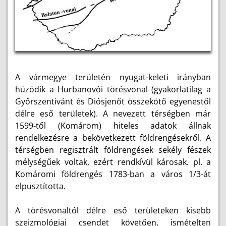
A vármegye területén nyugat-keleti irányban
húzódik a Hurbanovói törésvonal (gyakorlatilag a
Győrszentivánt és Diósjenőt összekötő egyenestől
délre eső területek). A nevezett térségben már
1599-től (Komárom) hiteles adatok állnak
rendelkezésre a bekövetkezett földrengésekről. A
térségben regisztrált földrengések sekély fészek
mélységűek voltak, ezért rendkívül károsak. pl. a
Komáromi földrengés 1783-ban a város 1/3-át
elpusztította.
A törésvonaltól délre eső területeken kisebb
szeizmológiai csendet követően, ismételten