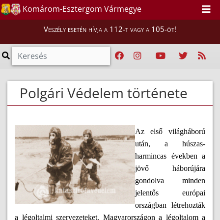
Komárom-Esztergom Vármegye
Veszély esetén hívja a 112-t vagy a 105-öt!
Polgári Védelem története
Az első világháború
után, a húszas-
harmincas években a
jövő háborújára
gondolva minden
jelentős európai
országban létrehozták
a légoltalmi szervezeteket. Magyarországon a légoltalom a