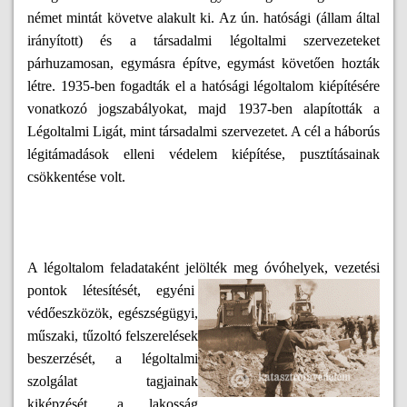
német mintát követve alakult ki. Az ún. hatósági (állam által
irányított) és a társadalmi légoltalmi szervezeteket
párhuzamosan, egymásra építve, egymást követően hozták
létre. 1935-ben fogadták el a hatósági légoltalom kiépítésére
vonatkozó jogszabályokat, majd 1937-ben alapították a
Légoltalmi Ligát, mint társadalmi szervezetet. A cél a háborús
légitámadások elleni védelem kiépítése, pusztításainak
csökkentése volt.
A légoltalom feladataként jelölték meg óvóhelyek, vezetési
pontok létesítését, egyéni
védőeszközök, egészségügyi,
műszaki, tűzoltó felszerelések
beszerzését, a légoltalmi
szolgálat tagjainak
kiképzését, a lakosság