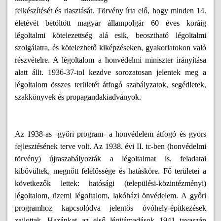
felkészítését és riasztását. Törvény írta elő, hogy minden 14.
életévét betöltött magyar állampolgár 60 éves koráig
légoltalmi kötelezettség alá esik, beosztható légoltalmi
szolgálatra, és kötelezhe
tő kiképzéseken, gyakorlatokon való
részvételre. A légoltalom a honvédelmi miniszter irányítása
alatt állt. 1936-
37-tol kezdve sorozatosan jelentek meg a
légoltalom összes területét átfogó szabályzatok, segédletek,
szakkönyvek és propagandakiadványok.
Az 1938-as -győri program- a honvédelem átfogó és gyors
fejlesztésének terve volt. Az 1938. évi II. tc-ben (honvédelmi
törvény) újraszabályozták a légoltalmat is, feladatai
kibővültek, megnőtt felelőssége és hatásköre. Fő területei a
következők lettek: hatósági (települési-közintézményi)
légoltalom, üzemi légoltalom, lakóházi önvédelem. A győri
programhoz kapcsolódva jelentős óvóhely-építkezések
zajlottak. Hazánkat az első légitámadások 1941 tavaszán