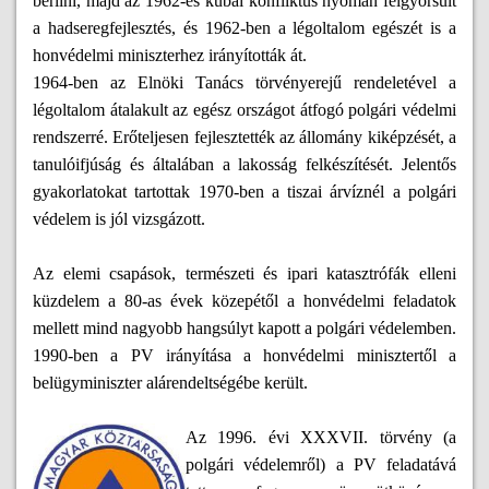
berlini, majd az 1962-es kubai konfliktus nyomán felgyorsult
a hadseregfejlesztés, és 1962-ben a légoltalom egészét is a
honvédelmi miniszterhez irányították át.
1964-ben az Elnöki Tanács törvényerejű rendeletével a
légoltalom átalakult az egész országot átfogó polgári védelmi
rendszerré. Erőteljesen fejlesztették az állomány kiképzését, a
tanulóifjúság és általában a lakosság felkészítését. Jelentős
gyakorlatokat tartottak 1970-ben a tiszai árvíznél a polgári
védelem is jól vizsgázott.
Az elemi csapások, természeti és ipari katasztrófák elleni
küzdelem a 80-as évek közepétől a honvédelmi feladatok
mellett mind nagyobb hangsúlyt kapott a polgári védelemben.
1990-ben a PV irányítása a honvédelmi minisztertől a
belügyminiszter alárendeltségébe került.
Az 1996. évi XXXVII. törvény (a
polgári védelemről) a PV feladatává