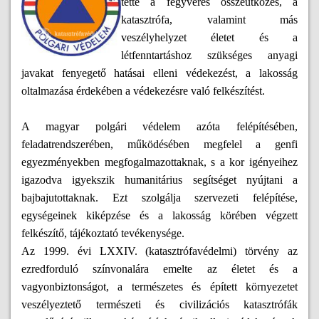
tette a fegyveres összeütközés, a
katasztrófa, valamint más
veszélyhelyzet életet és a
létfenntartáshoz szükséges anyagi
javakat fenyegető hatásai elleni védekezést, a lakosság
oltalmazása érdekében a védekezésre való felkészítést.
A magyar polgári védelem azóta felépítésében,
feladatrendszerében, működésében megfelel a genfi
egyezményekben megfogalmazottaknak, s a kor igényeihez
igazodva igyekszik humanitárius segítséget nyújtani a
bajbajutottaknak. Ezt szolgálja szervezeti felépítése,
egységeinek kiképzése és a lakosság körében végzett
felkészítő, tájékoztató tevékenysége.
Az 1999. évi LXXIV. (katasztrófavédelmi) törvény az
ezredforduló színvonalára emelte az életet és a
vagyonbiztonságot, a természetes és épített környezetet
veszélyeztető természeti és civilizációs katasztrófák