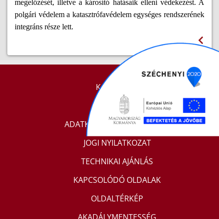
megelőzését, illetve a károsító hatásaik elleni védekezést. A
polgári védelem a katasztrófavédelem egységes rendszerének
integráns része lett.
KAPCSOLAT
IMPRESSZUM
ADATKEZELÉSI TÁJÉKOZTATÓ
JOGI NYILATKOZAT
TECHNIKAI AJÁNLÁS
KAPCSOLÓDÓ OLDALAK
OLDALTÉRKÉP
AKADÁLYMENTESSÉG