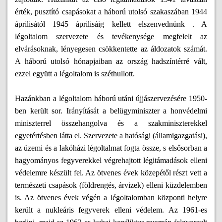
érték, pusztító csapásokat a háború utolsó szakaszában 1944
áprilisától 1945 áprilisáig kellett elszenvednünk . A
légoltalom szervezete és tevékenysége megfelelt az
elvárásoknak, lényegesen csökkentette az áldozatok számát.
A háború utolsó hónapjaiban az ország hadszíntérré vált,
ezzel együtt a légoltalom is széthullott.
Hazánkban a légoltalom háború utáni újjászervezésére 1950-
ben került sor. Irányítását a belügyminiszter a honvédelmi
miniszterrel összehangolva és a szakminiszterekkel
egyetértésben látta el. Szervezete a hatósági (államigazgatási),
az üzemi és a lakóházi légoltalmat fogta össze, s elsősorban a
hagyományos fegyverekkel végrehajtott légitámadások elleni
védelemre készült fel. Az ötvenes évek közepétől részt vett a
természeti csapások (földrengés, árvizek) elleni küzdelemben
is. Az ötvenes évek végén a légoltalomban központi helyre
került a nukleáris fegyverek elleni védelem. Az 1961-es